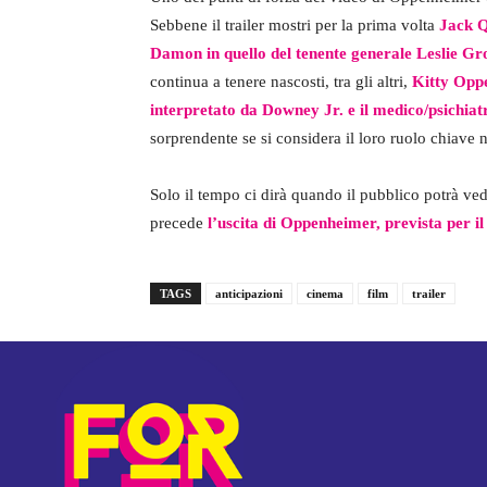
Sebbene il trailer mostri per la prima volta
Jack Q
Damon in quello del tenente generale Leslie Gr
continua a tenere nascosti, tra gli altri,
Kitty Oppe
interpretato da Downey Jr. e il medico/psichiat
sorprendente se si considera il loro ruolo chiave ne
Solo il tempo ci dirà quando il pubblico potrà vede
precede
l’uscita di Oppenheimer, prevista per il 
TAGS
anticipazioni
cinema
film
trailer