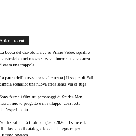
Articoli recenti
La bocca del diavolo arriva su Prime Video, squali e
claustrofobia nel nuovo survival horror: una vacanza
diventa una trappola
La paura dell’altezza torna al cinema | Il sequel di Fall
cambia scenario: una nuova sfida senza via di fuga
Sony ferma i film sui personaggi di Spider-Man,
nessun nuovo progetto è in sviluppo: cosa resta
dell’esperimento
Netflix saluta 16 titoli ad agosto 2026 | 3 serie e 13
film lasciano il catalogo: le date da segnare per
l’ultimo rewatch