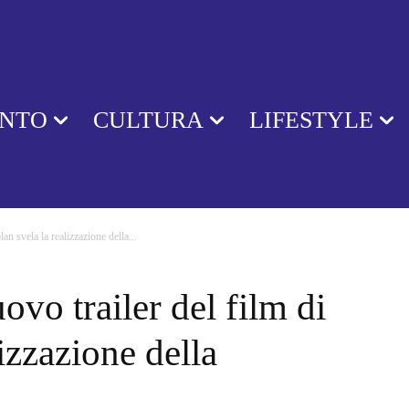
ENTO
CULTURA
LIFESTYLE
an svela la realizzazione della...
vo trailer del film di
izzazione della