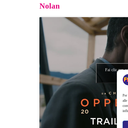
Nolan
Fai clic per a
abilit
Per 
alle
com
infl