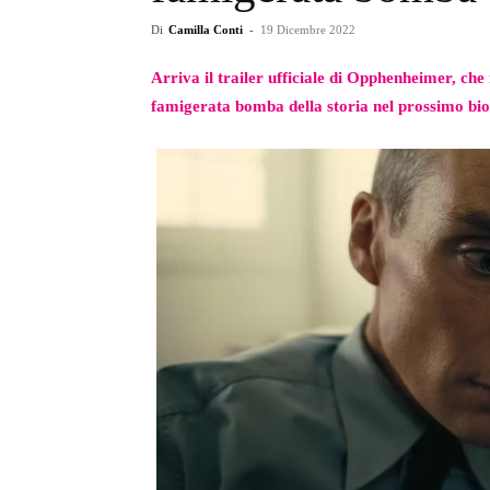
Di
Camilla Conti
-
19 Dicembre 2022
Arriva il trailer ufficiale di Opphenheimer, che
famigerata bomba della storia nel prossimo bio