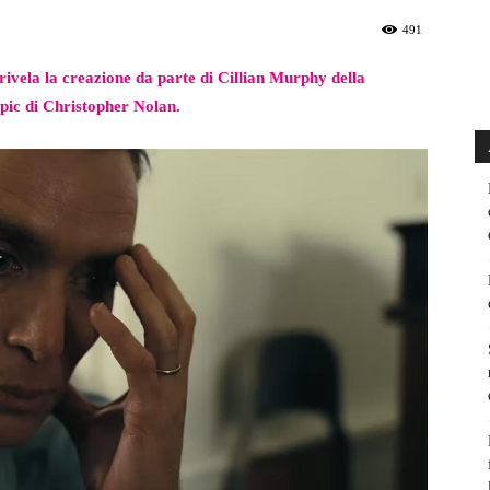
491
 rivela la creazione da parte di Cillian Murphy della
pic di Christopher Nolan.