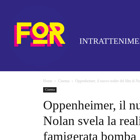
INTRATTENIM
Home
Cinema
Oppenheimer, il nuovo trailer del film di Nol
Cinema
Oppenheimer, il nuo
Nolan svela la real
famigerata bomba