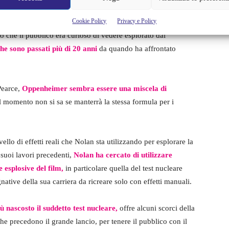
ll’azione vera e propria del film, uno degli elementi più
Cookie Policy
Privacy e Policy
edenti trailer e le immagini rilasciate per il film indicavano che
to che il pubblico era curioso di vedere esplorato dal
che sono passati più di 20 anni
da quando ha affrontato
Pearce,
Oppenheimer sembra essere una miscela di
l momento non si sa se manterrà la stessa formula per i
vello di effetti reali che Nolan sta utilizzando per esplorare la
suoi lavori precedenti,
Nolan ha cercato di utilizzare
esplosive del film,
in particolare quella del test nucleare
ative della sua carriera da ricreare solo con effetti manuali.
 nascosto il suddetto test nucleare,
offre alcuni scorci della
he precedono il grande lancio, per tenere il pubblico con il