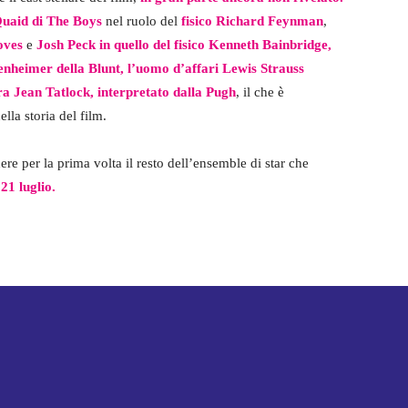
uaid di The Boys
nel ruolo del
fisico Richard Feynman
,
oves
e
Josh Peck in quello del fisico Kenneth Bainbridge,
nheimer della Blunt, l’uomo d’affari Lewis Strauss
ra Jean Tatlock, interpretato dalla Pugh
, il che è
lla storia del film.
re per la prima volta il resto dell’ensemble di star che
21 luglio.