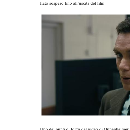
fiato sospeso fino all’uscita del film.
Uno dei punti di forza del video di Oppenheimer è i