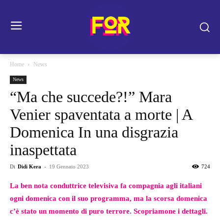
Home
News
News
“Ma che succede?!” Mara
Venier spaventata a morte | A
Domenica In una disgrazia
inaspettata
Di
Didi Kera
-
19 Gennaio 2023
724
La ben nota conduttrice televisiva fa compagnia agli italiani
ogni domenica con il suo programma, ma la scorsa domenica
c’è stato un momento di puro terrore. Scopriamone i dettagli.