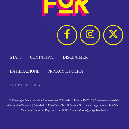
STAFF
CONTATTACI
DISCLAIMER
LA REDAZIONE
PRIVACY E POLICY
COOKIE POLICY
© Copyright FortementeIn - Registrazione Tribunale di Monza 10/2019 | Direttore responsabile:
Alessandra Chiaradia | Proprietà di Magellano Tech Solutions Srl - www.magellanotech.it - Palazzo
Valadier - Piazza del Popolo, 18 - 00187 Roma RM info@magellanotech.it