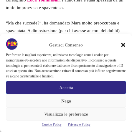
coreografo
Luca Tommasini
, l’atmosfera è stata spezzata da un
tonfo improvviso e spaventoso.
“Ma che succede?”, ha domandato Mara molto preoccupata e
spaventata. A dimostrazione (per chi avesse ancora dei dubbi)
che il programma è sempre in diretta è stata la reazione del
Gestisci Consenso
pubblico, che si è girato all’unisono verso il rumore, in
atteggiamento sconvolto e terrorizzato. Alessia pensa che sia
Per fornire le migliori esperienze, utilizziamo tecnologie come i cookie per
memorizzare e/o accedere alle informazioni del dispositivo. Il consenso a queste
stato un fotografo a cadere a terra e sembra che ci avesse preso
tecnologie ci permetterà di elaborare dati come il comportamento di navigazione o ID
in pieno.
unici su questo sito. Non acconsentire o ritirare il consenso può influire negativamente
su alcune caratteristiche e funzioni.
Accetta
Nega
Visualizza le preferenze
Cookie Policy
Privacy e Policy