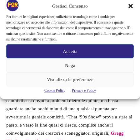
Gestisci Consenso
Per fornire le migliori esperienze, utilizziamo tecnologie come i cookie per
memorizzare e/o accedere alle informazioni del dispositivo. Il consenso a queste
tecnologie ci permetterà di elaborare dati come il comportamento di navigazione o ID
unici su questo sito. Non acconsentire o ritirare il consenso può influire negativamente
su alcune caratteristiche e funzioni.
Accetta
Nega
Le considerazioni
Visualizza le preferenze
Cookie Policy
Privacy e Policy
“That ’70s Show” non era perfetto, tra errori di continuità e
cambi di cast dovuti a problemi dietro le quinte, ma basta
guardare anche pochi minuti di una qualsiasi puntata per
avvertirne la geniale comicità. “That ‘90s Show” prova a stare al
passo, e verso la fine quasi ci riesce, complice anche il
coinvolgimento dei creatori e sceneggiatori originali,
Gregg