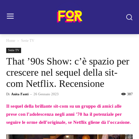
Home
Serie TV
Serie TV
That ’90s Show: c’è spazio per
crescere nel sequel della sit-
com Netflix. Recensione
Di
Anita Fanti
-
26 Gennaio 2023
387
Il sequel della brillante sit-com su un gruppo di amici alle
prese con l’adolescenza negli anni ’70 ha il potenziale per
seguire le orme dell’originale, se Netflix gliene dà l’occasione.