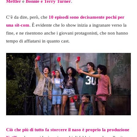
Mettler
e
Bonnie e Terry Turner
.
C’è da dire, però, che
10 episodi sono decisamente pochi per
una sit-com
. È evidente che lo show inizia a ingranare verso la
fine, e ne risentono anche i giovani protagonisti, che non hanno
tempo di affiatarsi in quanto cast.
Ciò che più di tutto fa storcere il naso è proprio la produzione