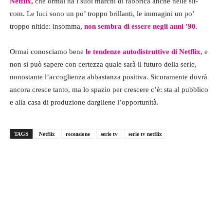
Netflix,
che ormai ha i suoi marchi di fabbrica anche nelle sit-
com. Le luci sono un po’ troppo brillanti, le immagini un po’
troppo nitide: insomma,
non sembra di essere negli anni ’90
.
Ormai conosciamo bene
le tendenze autodistruttive di Netflix
, e
non si può sapere con certezza quale sarà il futuro della serie,
nonostante l’accoglienza abbastanza positiva. Sicuramente dovrà
ancora cresce tanto, ma lo spazio per crescere c’è: sta al pubblico
e alla casa di produzione dargliene l’opportunità.
TAGS
Netflix
recensione
serie tv
serie tv netflix