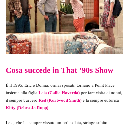
Cosa succede in That ’90s Show
È il 1995. Eric e Donna, ormai sposati, tornano a Point Place
insieme alla figlia
Leia (Callie Haverda)
per fare visita ai nonni,
il sempre burbero
Red (Kurtwood Smith)
e la sempre euforica
Kitty (Debra Jo Rupp)
.
Leia, che ha sempre vissuto un po’ isolata, stringe subito