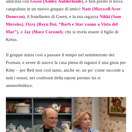
amicizia con
Gwen (Ashley Aufderheide)
, e ben presto si trova
catapultata in un nuovo gruppo di amici:
Nate (Maxwell Acee
Donovan)
, il fratellastro di Gwen, e la sua ragazza
Nikki (Sam
Morelos)
,
Ozzy (Reyn Doi, “Barb e Star vanno a Vista del
Mar”)
, e
Jay (Mace Coronel)
, che si rivela essere il figlio di
Kelso.
Il gruppo inizia così a passare il tempo nel seminterrato dei
Forman, e avere di nuovo la casa piena di ragazzi è una gioia per
Kitty – per Red non così tanto, anche se, un po’ come succede a
tutti i nonni, nei confronti della nipote persino lui si
ammorbidisce.