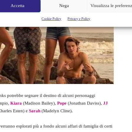
Accetta
Nega
Visualizza le preferen
Cookie Policy
Privacy e Policy
anks potrebbe segnare il destino di alcuni personaggi
empio,
Kiara
(Madison Bailey),
Pope
(Jonathan Daviss),
JJ
harles Esten) e
Sarah
(Madelyn Cline).
verranno esplorati più a fondo alcuni affari di famiglia di certi