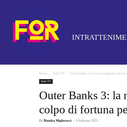
INTRATTENIM
Home
Serie TV
Outer Banks 3: la nuova stagione sarà un c
Serie TV
Outer Banks 3: la 
colpo di fortuna 
Di
Diandra Migliorucci
-
4 Febbraio 2023