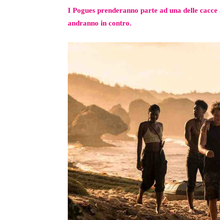
I Pogues prenderanno parte ad una delle cacce 
andranno in contro.