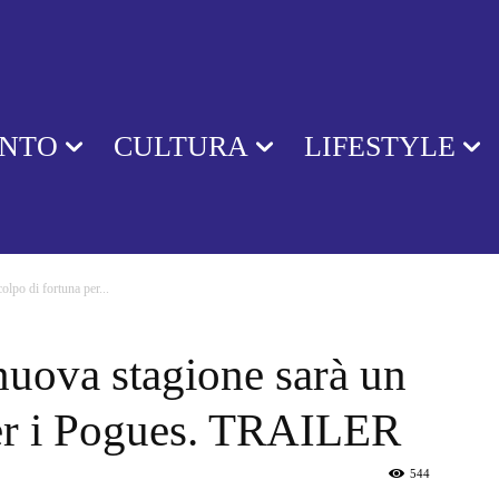
ENTO
CULTURA
LIFESTYLE
olpo di fortuna per...
nuova stagione sarà un
per i Pogues. TRAILER
544