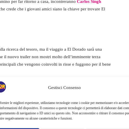
ammino per far ritorno a casa, incontreranno
Carlos Singh
he crede che i giovani amici siano la chiave per trovare El
lla ricerca del tesoro, ma il viaggio a El Dorado sarà una
ne il nuovo trailer non mostri molto dell’imminente terza
principali che vengono coinvolti in risse e fuggono per il bene
Gestisci Consenso
fornire le migliori esperienze, utilizziamo tecnologie come i cookie per memorizzare e/o acceder
 informazioni del dispositivo. Il consenso a queste tecnologie ci permetterà di elaborare dati com
portamento di navigazione o ID unici su questo sito. Non acconsentire o ritirare il consenso pu
uire negativamente su alcune caratteristiche e funzioni.