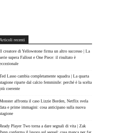
Articoli recenti
Il creatore di Yellowstone firma un altro successo | La
serie supera Fallout e One Piece: il risultato è
eccezionale
Ted Lasso cambia completamente squadra | La quarta
stagione riparte dal calcio femminile: perché è la scelta
più coerente
Monster affronta il caso Lizzie Borden, Netflix svela
data e prime immagini: cosa anticipano sulla nuova
stagione
Ready Player Two torna a dare segnali di vita | Zak
Penn conferma il lavoro sul sequel: cosa manca per far