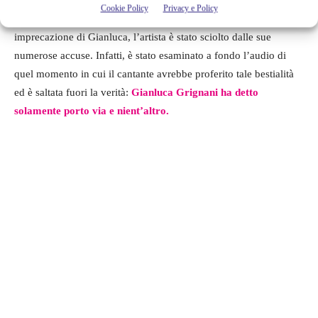
Cookie Policy
Privacy e Policy
nella puntata del
10 febbraio
, dove discutendo della presunta
imprecazione di Gianluca, l’artista è stato sciolto dalle sue
numerose accuse. Infatti, è stato esaminato a fondo l’audio di
quel momento in cui il cantante avrebbe proferito tale bestialità
ed è saltata fuori la verità:
Gianluca Grignani ha detto
solamente porto via e nient’altro.