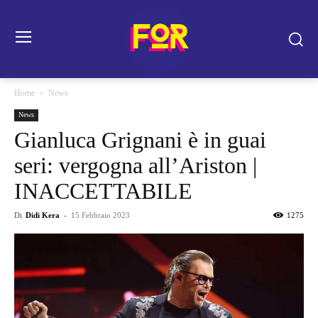
Home
News
News
Gianluca Grignani è in guai
seri: vergogna all’Ariston |
INACCETTABILE
Di
Didi Kera
-
15 Febbraio 2023
1275