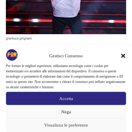
gianluca grignani
La verità di Gianluca Grignani
Gestisci Consenso
Per fornire le migliori esperienze, utilizziamo tecnologie come i cookie per
Le dichiarazioni di Grignani sono state: “Porto via. Non so chi si
memorizzare e/o accedere alle informazioni del dispositivo. Il consenso a queste
tecnologie ci permetterà di elaborare dati come il comportamento di navigazione o ID
è inventato questa cosa, ho detto ‘porto via’ prendendo i fiori,
unici su questo sito. Non acconsentire o ritirare il consenso può influire negativamente
non ho detto qualsiasi altra cosa. É passato su Rai 1 un
su alcune caratteristiche e funzioni.
messaggio di oltre un minuto contro la guerra, contro la violenza
Accetta
sulle donne e, fermando l’esibizione, anche sulla differenza che
fa l’età. Questo è quello che vorrei che fosse colto”.
Nega
Anche il conduttore di
Ore 14
,
Milo Infante
, ha commentato
Visualizza le preferenze
l’argomento scottante riguardo alla brutta parola del cantante