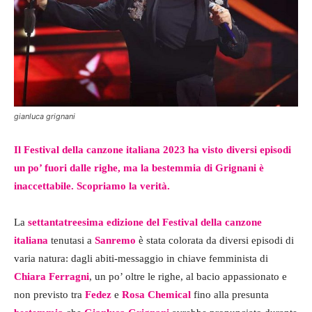
gianluca grignani
Il Festival della canzone italiana 2023 ha visto diversi episodi
un po’ fuori dalle righe, ma la bestemmia di Grignani è
inaccettabile. Scopriamo la verità.
La
settantatreesima edizione del Festival della canzone
italiana
tenutasi a
Sanremo
è stata colorata da diversi episodi di
varia natura: dagli abiti-messaggio in chiave femminista di
Chiara Ferragni
, un po’ oltre le righe, al bacio appassionato e
non previsto tra
Fedez
e
Rosa Chemical
fino alla presunta