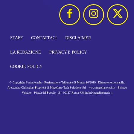
STAFF
CONTATTACI
DISCLAIMER
LA REDAZIONE
PRIVACY E POLICY
COOKIE POLICY
© Copyright FortementeIn - Registrazione Tribunale di Monza 10/2019 | Direttore responsabile:
Alessandra Chiaradia | Proprietà di Magellano Tech Solutions Srl - www.magellanotech.it - Palazzo
Valadier - Piazza del Popolo, 18 - 00187 Roma RM info@magellanotech.it