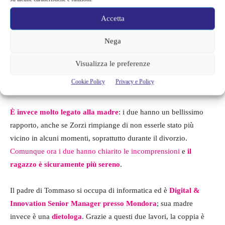
Accetta
Nega
Tommaso Zorzi
Visualizza le preferenze
Cookie Policy
Privacy e Policy
Il rapporto con la madre
È invece molto legato alla madre
: i due hanno un bellissimo
rapporto, anche se Zorzi rimpiange di non esserle stato più
vicino in alcuni momenti, soprattutto durante il divorzio.
Comunque ora i due hanno chiarito le incomprensioni
e
il
ragazzo è sicuramente più sereno
.
Il padre di Tommaso si occupa di informatica ed è
Digital &
Innovation Senior Manager presso Mondora
; sua madre
invece è una
dietologa
. Grazie a questi due lavori, la coppia è