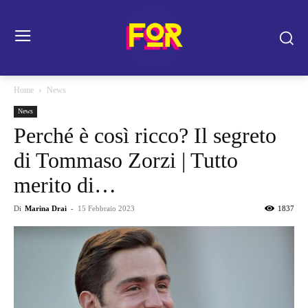
Home
News
News
Perché è così ricco? Il segreto
di Tommaso Zorzi | Tutto
merito di…
Di
Marina Drai
-
15 Febbraio 2023
1837