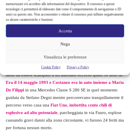
memorizzare e/o accedere alle informazioni del dispositivo. Il consenso a queste
tecnologie ci permetterà di elaborare dati come il comportamento di navigazione o ID
Maurizio Costanzo primo piano al Maurizio Costanzo Show
unici su questo sito. Non acconsentire o ritirare il consenso può influire negativamente
su alcune caratteristiche e funzioni.
Accetta
Maurizio Costanzo: l’attentato
scampato
Nega
Visualizza le preferenze
Costanzo era talmente importante come figura influente nel
mondo del giornalismo, della televisione e anche della politica
Cookie Policy
Privacy e Policy
tanto da essere scampato a un attentato occorso quasi 30 anni fa.
Era il 14 maggio 1993 e Costanzo era in auto insieme a Maria
De Filippi
in una Mercedes Classe S 280 SE in quel momento
guidata da Stefano Degni mentre percorrevano tranquillamente il
percorso verso casa una
Fiat Uno, imbottita cento chili di
esplosivo ad alto potenziale
, parcheggiata in via Fauro, esplose
causando gravi danni alla zona circostante, vi furono 24 feriti ma
per fortuna nessun morto.