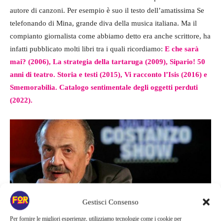
autore di canzoni. Per esempio è suo il testo dell’amatissima Se
telefonando di Mina, grande diva della musica italiana. Ma il
compianto giornalista come abbiamo detto era anche scrittore, ha
infatti pubblicato molti libri tra i quali ricordiamo:
E che sarà
mai? (2006), La strategia della tartaruga (2009), Sipario! 50
anni di teatro. Storia e testi (2015), Vi racconto l’Isis (2016) e
Smemorabilia. Catalogo sentimentale degli oggetti perduti
(2022).
Gestisci Consenso
Per fornire le migliori esperienze, utilizziamo tecnologie come i cookie per