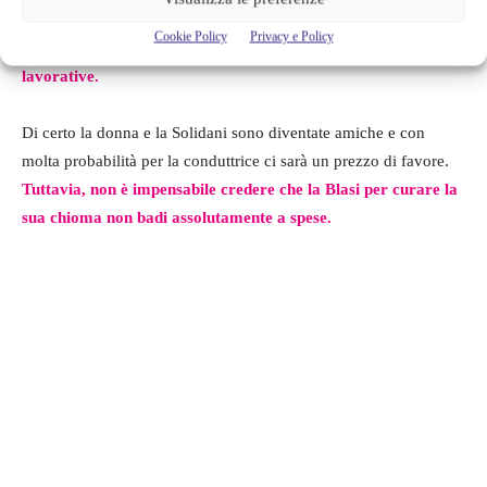
che capita, infatti, ad Ilary Blasi che rinnova costantemente il suo
Cookie Policy
Privacy e Policy
look per essere sempre
alla moda e anche per esigenze
lavorative.
Di certo la donna e la Solidani sono diventate amiche e con
molta probabilità per la conduttrice ci sarà un prezzo di favore.
Tuttavia, non è impensabile credere che la Blasi per curare la
sua chioma non badi assolutamente a spese.