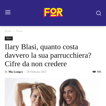
Home
News
News
Ilary Blasi, quanto costa
davvero la sua parrucchiera?
Cifre da non credere
Di
Mia Lonigro
-
28 Febbraio 2023
986