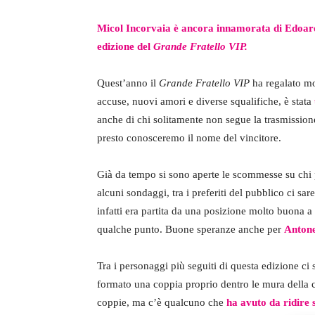
Micol Incorvaia è ancora innamorata di Edoardo
edizione del
Grande Fratello VIP.
Quest’anno il
Grande Fratello VIP
ha regalato mo
accuse, nuovi amori e diverse squalifiche, è stata
anche di chi solitamente non segue la trasmissio
presto conosceremo il nome del vincitore.
Già da tempo si sono aperte le scommesse su chi p
alcuni sondaggi, tra i preferiti del pubblico ci sa
infatti era partita da una posizione molto buona a
qualche punto. Buone speranze anche per
Antone
Tra i personaggi più seguiti di questa edizione ci
formato una coppia proprio dentro le mura della c
coppie, ma c’è qualcuno che
ha avuto da ridire s