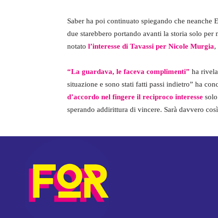
Saber ha poi continuato spiegando che neanche Ed
due starebbero portando avanti la storia solo per
notato
l’interesse di Tavassi per Nicole Murgia
,
“La guardava, le faceva complimenti”
ha rivela
situazione e sono stati fatti passi indietro” ha 
d’accordo nel fingere il reciproco interesse
solo
sperando addirittura di vincere. Sarà davvero così?