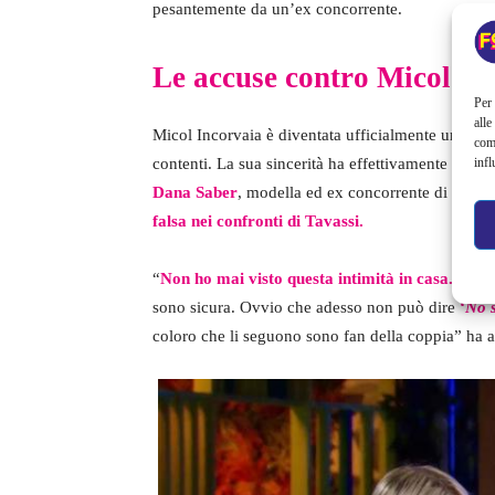
pesantemente da un’ex concorrente.
Le accuse contro Micol In
Per 
alle
Micol Incorvaia è diventata ufficialmente un final
com
infl
contenti. La sua sincerità ha effettivamente conq
Dana Saber
, modella ed ex concorrente di questa 
falsa nei confronti di Tavassi.
“
Non ho mai visto questa intimità in casa. Io 
sono sicura. Ovvio che adesso non può dire
‘
No s
coloro che li seguono sono fan della coppia” ha 