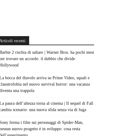
Articoli recenti
Barbie 2 rischia di saltare | Warner Bros. ha pochi mesi
per trovare un accordo: il dubbio che divide
Hollywood
La bocca del diavolo arriva su Prime Video, squali e
claustrofobia nel nuovo survival horror: una vacanza
diventa una trappola
La paura dell’altezza torna al cinema | Il sequel di Fall
cambia scenario: una nuova sfida senza via di fuga
Sony ferma i film sui personaggi di Spider-Man,
nessun nuovo progetto è in sviluppo: cosa resta
dell’esperimento