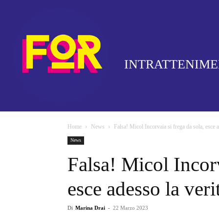
INTRATTENIM
Home
News
Falsa! Micol Incorvaia si frega da sola, esce ad
News
Falsa! Micol Incorv
esce adesso la veri
Di
Marina Drai
-
22 Marzo 2023