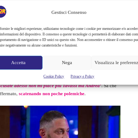
Gestisci Consenso
corvaia
fornire le migliori esperienze, utilizziamo tecnologie come i cookie per memorizzare e/o acceder
 informazioni del dispositivo. Il consenso a queste tecnologie ci permetterà di elaborare dati com
ista del GF Vip, e i suoi fan non potrebbero essere più
portamento di navigazione o ID unici su questo sito. Non acconsentire o ritirare il consenso pu
uire negativamente su alcune caratteristiche e funzioni.
uistato il pubblico. Qualcuno però la pensa diversamente:
edizione, si è scagliata contro di lei, accusandola di
essere
Accetta
Nega
Visualizza le preferen
Cookie Policy
Privacy e Policy
penso che a Micol possa piacere Andrea”
ha spiegato, “Ne
cusate adesso non mi piace più Tavassi ma Andrea
‘
. Sa che
affermato,
scatenando non poche polemiche
.