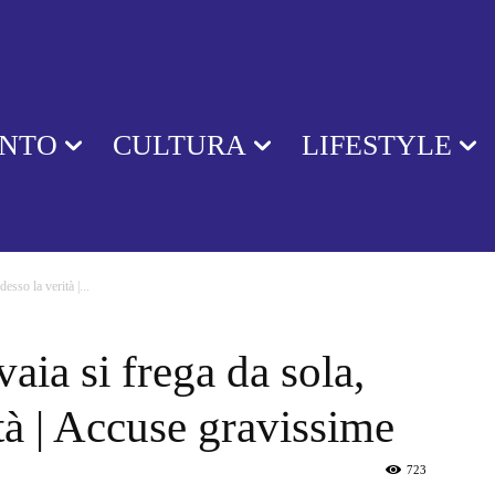
ENTO
CULTURA
LIFESTYLE
esso la verità |...
aia si frega da sola,
tà | Accuse gravissime
723