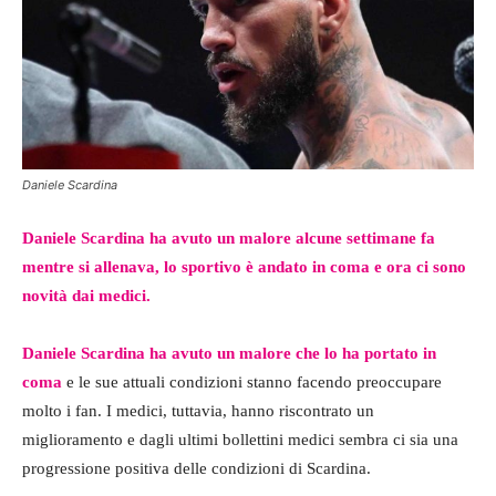
Daniele Scardina
Daniele Scardina ha avuto un malore alcune settimane fa
mentre si allenava, lo sportivo è andato in coma e ora ci sono
novità dai medici.
Daniele Scardina ha avuto un malore che lo ha portato in
coma
e le sue attuali condizioni stanno facendo preoccupare
molto i fan. I medici, tuttavia, hanno riscontrato un
miglioramento e dagli ultimi bollettini medici sembra ci sia una
progressione positiva delle condizioni di Scardina.