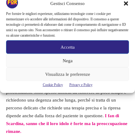
Gestisci Consenso
Per fornire le migliori esperienze, utilizziamo tecnologie come i cookie per
memorizzare e/o accedere alle informazioni del dispositivo. Il consenso a queste
tecnologie ci permetterà di elaborare dati come il comportamento di navigazione o ID
unici su questo sito. Non acconsentire o ritirare il consenso può influire negativamente
Daniele Scardina sul ring
su alcune caratteristiche e funzioni.
Accetta
Il progressivo miglioramento di
Nega
Scardina fa ben sperare
Visualizza le preferenze
Il bollettino quindi fa ben sperare anche se questo genere di
Cookie Policy
Privacy e Policy
problematiche sono spesso difficili da risolvere in poco tempo e
richiedono una degenza anche lunga, perché si tratta di un
percorso delicato che richiede una terapia precisa e la ripresa
dipende anche dalla forza del paziente in questione.
I fan di
Scardina, sanno che il loro idolo è forte ma la preoccupazione
rimane.