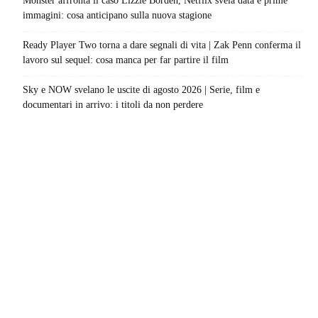
Monster affronta il caso Lizzie Borden, Netflix svela data e prime
immagini: cosa anticipano sulla nuova stagione
Ready Player Two torna a dare segnali di vita | Zak Penn conferma il
lavoro sul sequel: cosa manca per far partire il film
Sky e NOW svelano le uscite di agosto 2026 | Serie, film e
documentari in arrivo: i titoli da non perdere