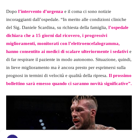
Dopo
l’intervento d’urgenza
e il coma ci sono notizie
incoraggianti dall’ospedale. “In merito alle condizioni cliniche
del Sig. Daniele Scardina, su richiesta della famiglia,
l’ospedale
dichiara che a 15 giorni dal ricovero, i progressivi
miglioramenti, monitorati con l’elettroencefalogramma,
hanno consentito ai medici di scalare ulteriormente i sedativi
e
di far respirare il paziente in modo autonomo. Situazione, quindi,
in lieve miglioramento ma è ancora presto per esprimersi sulla
prognosi in termini di velocità e qualità della ripresa.
Il prossimo
bollettino sarà emesso quando ci saranno novità significative”.