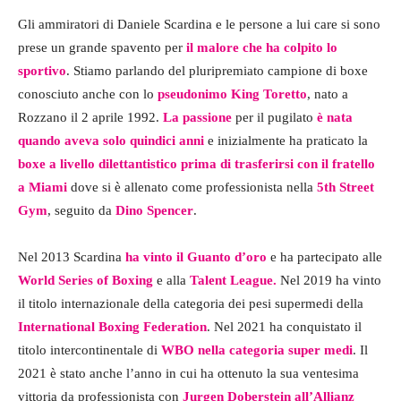
Gli ammiratori di Daniele Scardina e le persone a lui care si sono
prese un grande spavento per
il malore che ha colpito lo
sportivo
. Stiamo parlando del pluripremiato campione di boxe
conosciuto anche con lo
pseudonimo King Toretto
, nato a
Rozzano il 2 aprile 1992.
La passione
per il pugilato
è nata
quando aveva solo quindici anni
e inizialmente ha praticato la
boxe a livello dilettantistico prima di trasferirsi con il fratello
a Miami
dove si è allenato come professionista nella
5th Street
Gym
, seguito da
Dino Spencer
.
Nel 2013 Scardina
ha vinto il Guanto d’oro
e ha partecipato alle
World Series of Boxing
e alla
Talent League.
Nel 2019 ha vinto
il titolo internazionale della categoria dei pesi supermedi della
International Boxing Federation
. Nel 2021 ha conquistato il
titolo intercontinentale di
WBO nella categoria super medi
. Il
2021 è stato anche l’anno in cui ha ottenuto la sua ventesima
vittoria da professionista con
Jurgen Doberstein all’Allianz