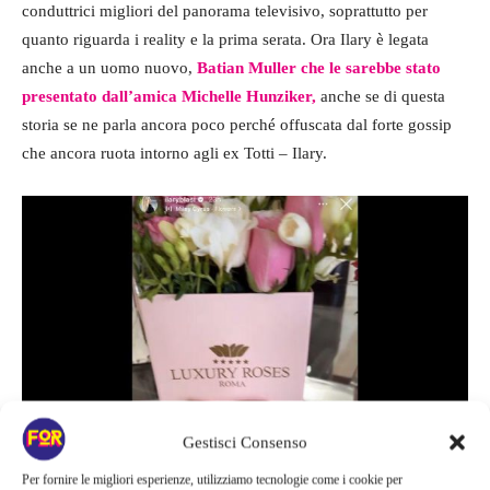
conduttrici migliori del panorama televisivo, soprattutto per
quanto riguarda i reality e la prima serata. Ora Ilary è legata
anche a un uomo nuovo,
Batian Muller che le sarebbe stato
presentato dall’amica Michelle Hunziker,
anche se di questa
storia se ne parla ancora poco perché offuscata dal forte gossip
che ancora ruota intorno agli ex Totti – Ilary.
Gestisci Consenso
Per fornire le migliori esperienze, utilizziamo tecnologie come i cookie per