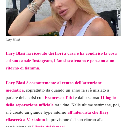
Ilary Blasi
Ilary Blasi ha ricevuto dei fiori a casa e ha condiviso la cosa
sul suo canale Instagram, i fan si scatenano e pensano a un
ritorno di fiamma.
Ilary Blasi è costantemente al centro dell’attenzione
mediatica
, soprattutto da quando un anno fa si è iniziato a
parlare della crisi con
Francesco Totti
e dallo scorso
11 luglio
della separazione ufficiale
tra i due. Nelle ultime settimane, poi,
si è creato un grande hype intorno
all’intervista che Ilary
rilascerà a Verissimo
in previsione del suo ritorno alla