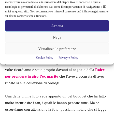
memorizzare e/o accedere alle informazioni del dispositivo. Il consenso a queste
tecnologie ci permetterà di elaborare dati come il comportamento di navigazione o ID
Storia Ig di Ilary Blasi
unici su questo sito. Non acconsentire o ritirare il consenso può influire negativamente
su alcune caratteristiche e funzioni.
Accetta
Chi ha regalato i fiori a Ilary
Nega
Sappiamo bene che Ilary, oltre ad essere una grande presentatrice
Visualizza le preferenze
è praticamente
un’influencer e pubblica spesso contenuti sui
suoi canali
, sempre molto seguiti. Già in diverse occasioni ha
Cookie Policy
Privacy e Policy
pubblicato foto e video di lei in giro per negozi, una di queste
volte ricordiamo è stato proprio davanti al negozio della
Rolex
per prendere in giro l’ex marito
che l’aveva accusata di aver
rubato la sua collezione di orologi.
Una delle ultime foto vede appunto un bel bouquet che ha fatto
molto incuriosire i fan, i quali le hanno pensate tutte. Ma se
osserviamo con attenzione la foto, possiamo notare che si legge