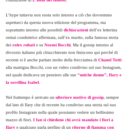
conduzione di
L’isola dei famosi
.
L’hype tuttavia non ruota solo intorno a ciò che dovremmo
aspettarci da questa nuova edizione del programma, ma
soprattutto intorno alle possibili
dichiarazioni
dell’ex letterina
ormai conduttrice affermata, sull’ex marito, sulla famosa storia
dei
rolex rubati
e su
Noemi Bocchi
. Ma il gossip intorno al
divorzio italiano più chiacchierato non finiscono qui perché di
recente si è anche parlato molto della frecciatina di
Chanel Totti
alla matrigna Bocchi, con un video condiviso sul suo Instagram,
nel quale dedicava un pensiero alle sue
“uniche donne”,
Ilary e
la sorellina Isabel.
Nel frattempo è arrivato un
ulteriore motivo di gossip
, sempre
dal lato di Ilary che di recente ha condiviso una storia sul suo
profilo Instagram nella quale possiamo vedere un bellissimo
mazzo di fiori.
I fan si chiedono chi avrà mandato i fiori a
Ilary
e qualcuno parla perfino di un
ritorno di fiamma con