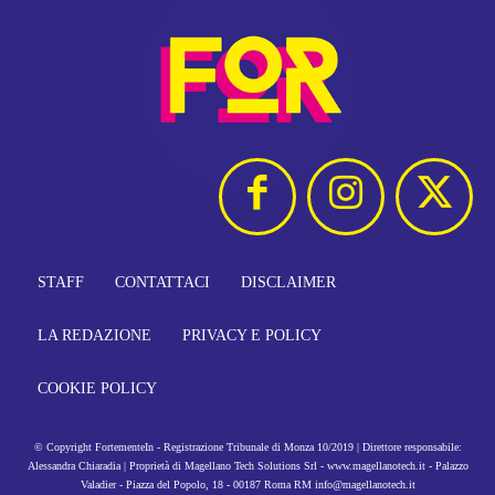
STAFF
CONTATTACI
DISCLAIMER
LA REDAZIONE
PRIVACY E POLICY
COOKIE POLICY
© Copyright FortementeIn - Registrazione Tribunale di Monza 10/2019 | Direttore responsabile:
Alessandra Chiaradia | Proprietà di Magellano Tech Solutions Srl - www.magellanotech.it - Palazzo
Valadier - Piazza del Popolo, 18 - 00187 Roma RM info@magellanotech.it