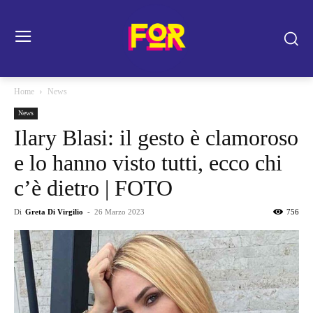
Home
News
News
Ilary Blasi: il gesto è clamoroso
e lo hanno visto tutti, ecco chi
c’è dietro | FOTO
Di
Greta Di Virgilio
-
26 Marzo 2023
756