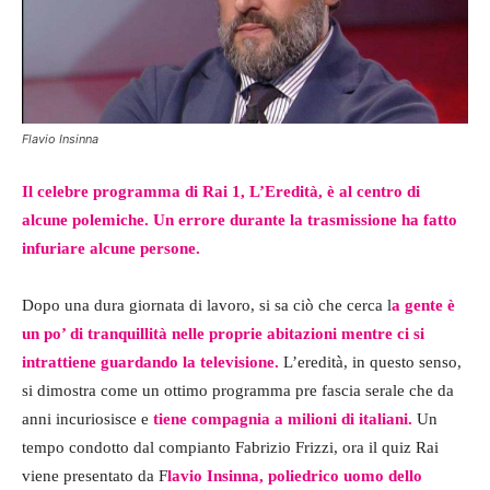
Flavio Insinna
Il celebre programma di Rai 1, L’Eredità, è al centro di
alcune polemiche. Un errore durante la trasmissione ha fatto
infuriare alcune persone.
Dopo una dura giornata di lavoro, si sa ciò che cerca l
a gente è
un po’ di tranquillità nelle proprie abitazioni mentre ci si
intrattiene guardando la televisione.
L’eredità, in questo senso,
si dimostra come un ottimo programma pre fascia serale che da
anni incuriosisce e
tiene compagnia a milioni di italiani.
Un
tempo condotto dal compianto Fabrizio Frizzi, ora il quiz Rai
viene presentato da F
lavio Insinna, poliedrico uomo dello