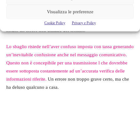
calcolato a partire dai redditi o dal patrimonio. Le tasse si
Visualizza le preferenze
riferiscono a tributi da pagare in cambio di servizi precisi, di cui
si usufruisce”
, ha scritto uno spettatore arrabbiato dopo aver
Cookie Policy
Privacy e Policy
notato un errore nell’utilizzo dei termini.
Lo sbaglio risiede nell’aver confuso imposta con tassa generando
un’inevitabile confusione anche nel messaggio comunicativo.
Questo non è concepibile per una trasmissione l che dovrebbe
essere sottoposta costantemente ad un’accurata verifica delle
informazioni riferite.
Un errore non troppo grave certo, ma che
ha deluso qualcuno a casa.