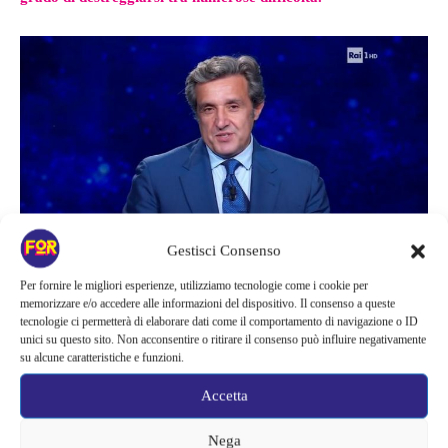
Gestisci Consenso
Flavio Insinna a L’Eredità
Per fornire le migliori esperienze, utilizziamo tecnologie come i cookie per
memorizzare e/o accedere alle informazioni del dispositivo. Il consenso a queste
tecnologie ci permetterà di elaborare dati come il comportamento di navigazione o ID
unici su questo sito. Non acconsentire o ritirare il consenso può influire negativamente
La polemica di un utente
su alcune caratteristiche e funzioni.
Accetta
“Non posso concepire che facciano domande e gli autori diano
Nega
risposte errate. Le imposte sul reddito non sono tasse. I
mposta è