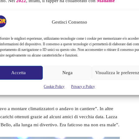
anno. Nel
2022
, infatti, il rapper ha collaborato con
Madame
Gestisci Consenso
i Lazza ha fatto un salto di qualità enorme, che nemmeno lui
ualche mese fa, il rapper è stato ospite in un programma
fornire le migliori esperienze, utilizziamo tecnologie come i cookie per memorizzare e/o acceder
ivo sconvolgente.
 informazioni del dispositivo. Il consenso a queste tecnologie ci permetterà di elaborare dati com
portamento di navigazione o ID unici su questo sito. Non acconsentire o ritirare il consenso pu
uire negativamente su alcune caratteristiche e funzioni.
nte alla sua fama
Accetta
Nega
Visualizza le preferen
urante l’intervista ha toccato svariati argomenti personali, tra
iesto che cosa facesse prima di entrare nel mondo della musica
Cookie Policy
Privacy e Policy
ginava. L’artista ha, infatti, dichiarato:
vo a montare climatizzatori o andavo in cantiere”. In altre
ncarichi ottenuti grazie ad alcuni amici di vecchia data. Lazza
ello, alla lunga mi divertivo. Era faticoso ma non era male”.