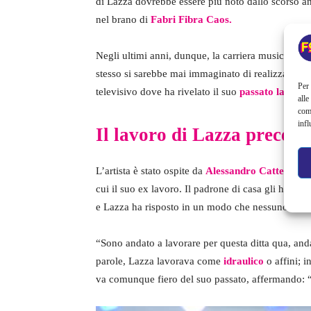
di Lazza dovrebbe essere più noto dallo scorso 
nel brano di
Fabri Fibra Caos.
Negli ultimi anni, dunque, la carriera musicale d
stesso si sarebbe mai immaginato di realizzare. Q
Per 
televisivo dove ha rivelato il suo
passato lavorat
alle
com
infl
Il lavoro di Lazza precede
L’artista è stato ospite da
Alessandro Cattelan
e d
cui il suo ex lavoro. Il padrone di casa gli ha ch
e Lazza ha risposto in un modo che nessuno si imma
“Sono andato a lavorare per questa ditta qua, anda
parole, Lazza lavorava come
idraulico
o affini; i
va comunque fiero del suo passato, affermando: “B