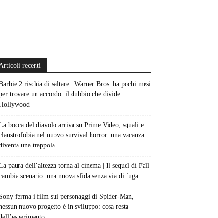
Articoli recenti
Barbie 2 rischia di saltare | Warner Bros. ha pochi mesi
per trovare un accordo: il dubbio che divide
Hollywood
La bocca del diavolo arriva su Prime Video, squali e
claustrofobia nel nuovo survival horror: una vacanza
diventa una trappola
La paura dell’altezza torna al cinema | Il sequel di Fall
cambia scenario: una nuova sfida senza via di fuga
Sony ferma i film sui personaggi di Spider-Man,
nessun nuovo progetto è in sviluppo: cosa resta
dell’esperimento