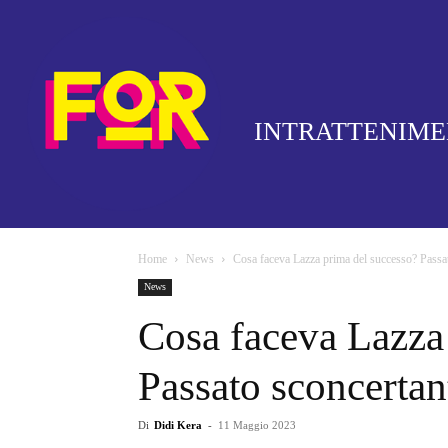
INTRATTENIM
Home
News
Cosa faceva Lazza prima del successo? Pass
News
Cosa faceva Lazza
Passato sconcerta
Di
Didi Kera
-
11 Maggio 2023