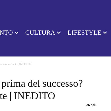
ENTO
CULTURA
LIFESTYLE
ato sconcertante | INEDITO
 prima del successo?
nte | INEDITO
596