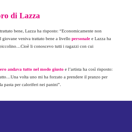
oro di Lazza
 trattato bene, Lazza ha risposto: “Economicamente non
 giovane veniva trattato bene a livello
personale
e Lazza ha
a piccolino…Cioè li conoscevo tutti i ragazzi con cui
ero andava tutto nel modo giusto
e l’artista ha così risposto:
atto…Una volta uno mi ha forzato a prendere il pranzo per
 la pasta per caloriferi nei panini”.