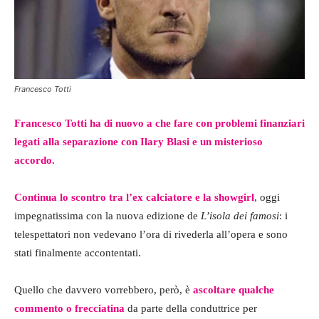
Francesco Totti
Francesco Totti ha di nuovo a che fare con problemi finanziari
legati alla separazione con Ilary Blasi e un misterioso
accordo.
Continua lo scontro tra l’ex calciatore e la showgirl
, oggi
impegnatissima con la nuova edizione de
L’isola dei famosi
: i
telespettatori non vedevano l’ora di rivederla all’opera e sono
stati finalmente accontentati.
Quello che davvero vorrebbero, però, è
ascoltare qualche
commento o frecciatina
da parte della conduttrice per