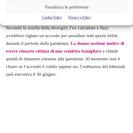
giudiziario
. Totti da parte sua chiede il pagamento di debiti per
Visualizza le preferenze
170 mila euro e la riacquisizione della proprietà.
Cookie Policy
Privacy e Policy
Secondo la sorella della showgirl, l’ex calciatore e Ilary
avrebbero siglato un accordo per annullare tutti questi debiti
durante il periodo della pandemia.
La donna sostiene inoltre di
essere rimasta vittima di una vendetta famigliare
e chiede
quindi di rimanere estranea alla questione. Al momento non è
chiaro se l’accordo è valido oppure no; l’ordinanza del tribunale
sarà esecutiva il 30 giugno.