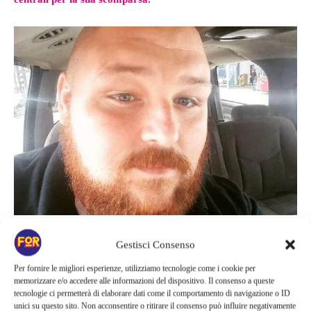
James Bonner
Gestisci Consenso
Per fornire le migliori esperienze, utilizziamo tecnologie come i cookie per
Vite al limite
: si chiede un
memorizzare e/o accedere alle informazioni del dispositivo. Il consenso a queste
tecnologie ci permetterà di elaborare dati come il comportamento di navigazione o ID
cambiamento del programma
unici su questo sito. Non acconsentire o ritirare il consenso può influire negativamente