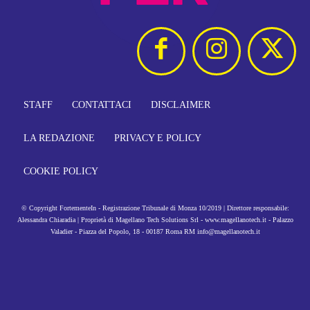
STAFF
CONTATTACI
DISCLAIMER
LA REDAZIONE
PRIVACY E POLICY
COOKIE POLICY
© Copyright FortementeIn - Registrazione Tribunale di Monza 10/2019 | Direttore responsabile:
Alessandra Chiaradia | Proprietà di Magellano Tech Solutions Srl - www.magellanotech.it - Palazzo
Valadier - Piazza del Popolo, 18 - 00187 Roma RM info@magellanotech.it