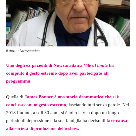
Il dottor Nowzaradan
Uno degli ex pazienti di Nowzaradan a
Vite al limite
ha
compiuto il gesto estremo dopo aver partecipato al
programma.
Quella di
James Bonner è una storia drammatica che si è
conclusa con un gesto estremo
, lasciando tutti senza parole. Nel
2018 l’uomo, a soli 30 anni, si è tolto la vita dopo un lungo
periodo di depressione e la sua famiglia ha deciso di
fare causa
alla società di produzione dello show.