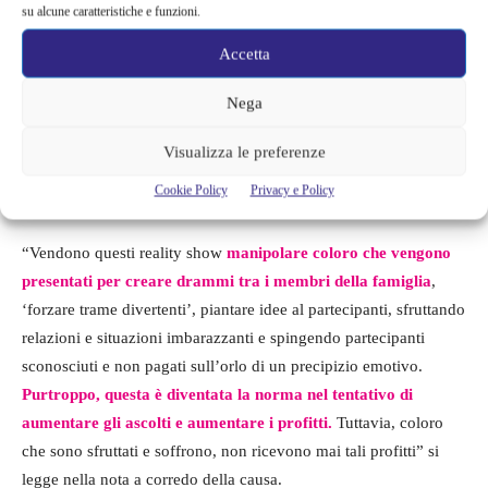
su alcune caratteristiche e funzioni.
Accetta
Bonner ha inoltre sofferto di problemi alla vista
: a quanto pare
il percorso pensato dal dottor Nowzaradan non era quello adatto
Nega
a lui. La famiglia ora ha richiesto un risarcimento di più di
un
milione di dollari
. L’obiettivo, però, non è solo ottenere un
Visualizza le preferenze
risarcimento, ma anche
cercare di cambiare il programma
Cookie Policy
Privacy e Policy
nelle fondamenta.
“Vendono questi reality show
manipolare coloro che vengono
presentati per creare drammi tra i membri della famiglia
,
‘forzare trame divertenti’, piantare idee al partecipanti, sfruttando
relazioni e situazioni imbarazzanti e spingendo partecipanti
sconosciuti e non pagati sull’orlo di un precipizio emotivo.
Purtroppo, questa è diventata la norma nel tentativo di
aumentare gli ascolti e aumentare i profitti.
Tuttavia, coloro
che sono sfruttati e soffrono, non ricevono mai tali profitti” si
legge nella nota a corredo della causa.