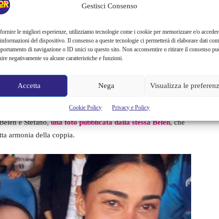
Gestisci Consenso
 Stefano?
fornire le migliori esperienze, utilizziamo tecnologie come i cookie per memorizzare e/o acceder
 informazioni del dispositivo. Il consenso a queste tecnologie ci permetterà di elaborare dati com
howgirl argentina sembrano essere state smentite in primis da
portamento di navigazione o ID unici su questo sito. Non acconsentire o ritirare il consenso pu
esti indizi, innanzitutto, il commento della madre di Belen,
uire negativamente su alcune caratteristiche e funzioni.
di Belen e Santiago a Napoli, dove si trovava Stefano. Il che è
gram di Belen,
che la ritraggono insieme al figlio nella città
Accetta
Nega
Visualizza le preferen
Cookie Policy
Privacy e Policy
a Belen e Stefano,
una foto pubblicata dalla stessa Belen
, che
tta armonia della coppia.