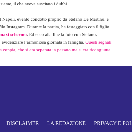
sieme, il che aveva suscitato i dubbi.
 del Napoli, evento condotto proprio da Stefano De Martino, e
lo Instagram. Durante la partita, ha festeggiato con il figlio
maxi schermo
. Ed ecco alla fine la foto con Stefano,
o evidenziare l’armoniosa giornata in famiglia.
Questi segnali
a coppia, che si era separata in passato ma si era ricongiunta.
DISCLAIMER
LA REDAZIONE
PRIVACY E PO