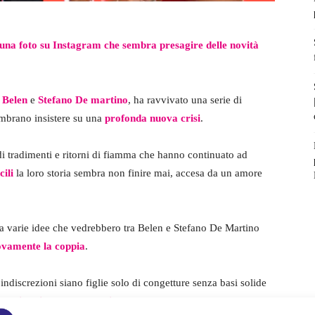
 una foto su Instagram che sembra presagire delle novità
e
Belen
e
Stefano De martino
, ha ravvivato una serie di
sembrano insistere su una
profonda nuova crisi
.
di tradimenti e ritorni di fiamma che hanno continuato ad
cili
la loro storia sembra non finire mai, accesa da un amore
ada varie idee che vedrebbero tra Belen e Stefano De Martino
ovamente la coppia
.
indiscrezioni siano figlie solo di congetture senza basi solide
 sui social, svela la verità.