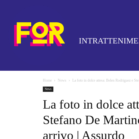
INTRATTENIM
Home
News
La foto in dolce attesa: Belen Rodriguez e St
News
La foto in dolce a
Stefano De Martin
arrivo | Assurdo