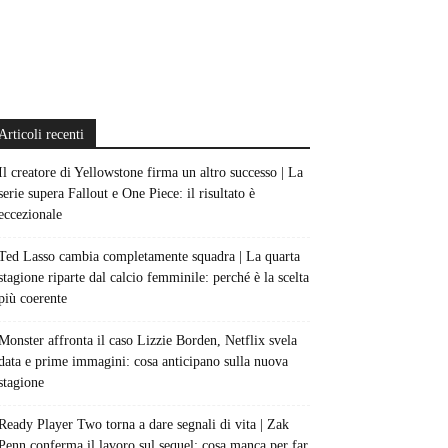
Articoli recenti
Il creatore di Yellowstone firma un altro successo | La
serie supera Fallout e One Piece: il risultato è
eccezionale
Ted Lasso cambia completamente squadra | La quarta
stagione riparte dal calcio femminile: perché è la scelta
più coerente
Monster affronta il caso Lizzie Borden, Netflix svela
data e prime immagini: cosa anticipano sulla nuova
stagione
Ready Player Two torna a dare segnali di vita | Zak
Penn conferma il lavoro sul sequel: cosa manca per far