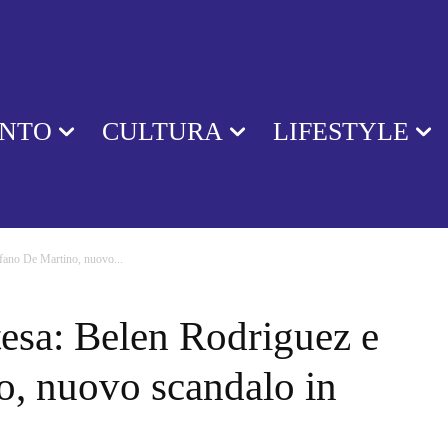
ENTO
CULTURA
LIFESTYLE
efano De Martino, nuovo...
ttesa: Belen Rodriguez e
o, nuovo scandalo in