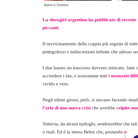
Belen e Stefano
La showgirl argentina ha pubblicato di recente
piccanti.
Il ravvicinamento della coppia più seguita di tutt
pettegolezzi e indiscrezioni infinite che adesso 
I due hanno un trascorso davvero intricato, fatto 
accendere i fan, e nonostante tutti
i momenti diffi
vivido e vero.
Negli ultimi giorni, però, si stavano facendo str
l’aria di una nuova crisi
che avrebbe
colpito nu
Tuttavia, da alcuni epiloghi, sembrerebbe che tali 
o reali. Ed è la stessa Belen che, postando
una foto