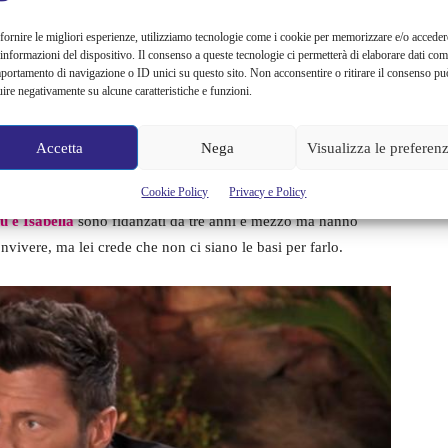
sland
fornire le migliori esperienze, utilizziamo tecnologie come i cookie per memorizzare e/o acceder
 informazioni del dispositivo. Il consenso a queste tecnologie ci permetterà di elaborare dati com
te tutte e sette le coppie che dal prossimo 26 giugno
portamento di navigazione o ID unici su questo sito. Non acconsentire o ritirare il consenso pu
briela e Giuseppe
, fidanzati da sette anni; lui è gelosissimo,
uire negativamente su alcune caratteristiche e funzioni.
per poi essere scoperto dalla compagna.
Alessia e Davide
 avuto una relazione con un altro uomo.
Accetta
Nega
Visualizza le preferen
Cookie Policy
Privacy e Policy
o anni, che discutono sull’avere o meno un figlio: lei lo
 e Isabella
sono fidanzati da tre anni e mezzo ma hanno
nvivere, ma lei crede che non ci siano le basi per farlo.