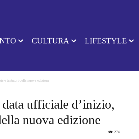
ENTO
CULTURA
LIFESTYLE
pie e tentatori della nuova edizione
data ufficiale d’inizio,
della nuova edizione
274