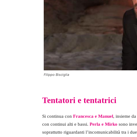
Filippo Bisciglia
Tentatori e tentatrici
Si continua con
Francesca e Manuel
, insieme da
con continui alti e bassi.
Perla e Mirko
sono invec
soprattutto riguardanti l’incomunicabilità tra i due