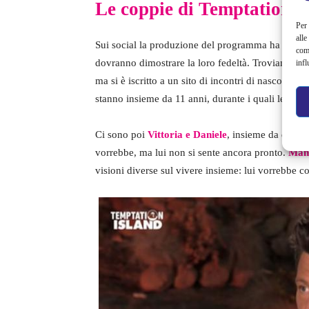
Le coppie di Temptation I
Per 
alle
Sui social la produzione del programma ha reso no
com
dovranno dimostrare la loro fedeltà. Troviamo
Ga
infl
ma si è iscritto a un sito di incontri di nascosto 
stanno insieme da 11 anni, durante i quali lei ha
Ci sono poi
Vittoria e Daniele
, insieme da quattr
vorrebbe, ma lui non si sente ancora pronto.
Manu
visioni diverse sul vivere insieme: lui vorrebbe co