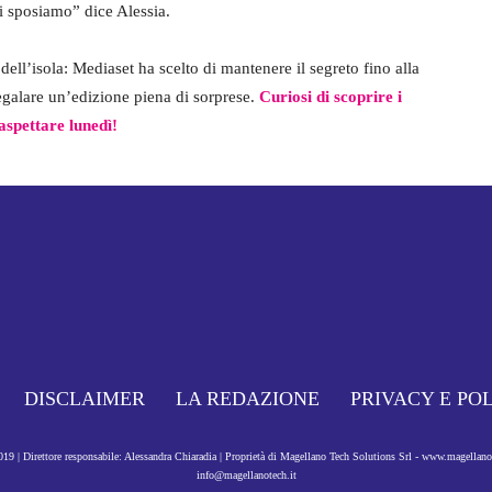
ci sposiamo” dice Alessia.
 dell’isola: Mediaset ha scelto di mantenere il segreto fino alla
 regalare un’edizione piena di sorprese.
Curiosi di scoprire i
aspettare lunedì!
DISCLAIMER
LA REDAZIONE
PRIVACY E PO
9 | Direttore responsabile: Alessandra Chiaradia | Proprietà di Magellano Tech Solutions Srl - www.magellan
info@magellanotech.it