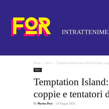
INTRATTENIM
Home
News
Temptation Island: data ufficiale d’inizio, cop
News
Temptation Island: 
coppie e tentatori 
Di
Marina Drai
-
24 Giugno 2023