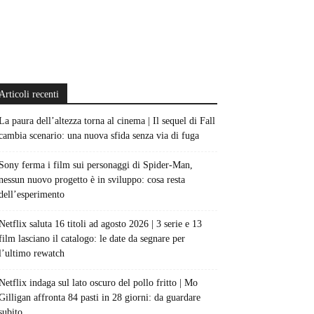
Articoli recenti
La paura dell’altezza torna al cinema | Il sequel di Fall
cambia scenario: una nuova sfida senza via di fuga
Sony ferma i film sui personaggi di Spider-Man,
nessun nuovo progetto è in sviluppo: cosa resta
dell’esperimento
Netflix saluta 16 titoli ad agosto 2026 | 3 serie e 13
film lasciano il catalogo: le date da segnare per
l’ultimo rewatch
Netflix indaga sul lato oscuro del pollo fritto | Mo
Gilligan affronta 84 pasti in 28 giorni: da guardare
subito