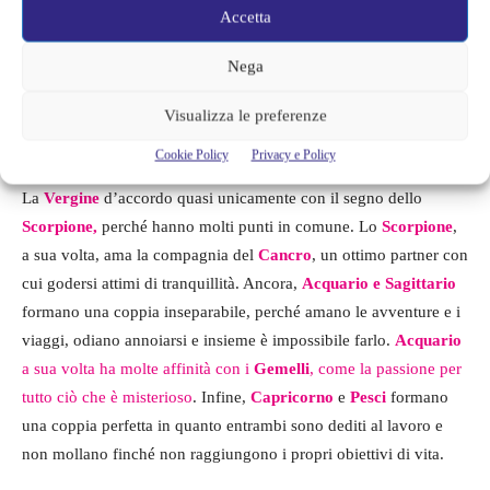
Accetta
dalla porta. Il
Leone,
invece, ama le persone eccentriche, ecco
perché forma una coppia perfetta con la
Bilancia,
l’esteta per
Nega
eccellenza. Quest’ultima, però, va molto d’accordo anche con il
Sagittario,
perché amano entrambi tutto ciò che è bello per gli
Visualizza le preferenze
occhi.
Cookie Policy
Privacy e Policy
La
Vergine
d’accordo quasi unicamente con il segno dello
Scorpione,
perché hanno molti punti in comune. Lo
Scorpione
,
a sua volta, ama la compagnia del
Cancro
, un ottimo partner con
cui godersi attimi di tranquillità. Ancora,
Acquario e Sagittario
formano una coppia inseparabile, perché amano le avventure e i
viaggi, odiano annoiarsi e insieme è impossibile farlo.
Acquario
a sua volta ha molte affinità con i
Gemelli
, come la passione per
tutto ciò che è misterioso
. Infine,
Capricorno
e
Pesci
formano
una coppia perfetta in quanto entrambi sono dediti al lavoro e
non mollano finché non raggiungono i propri obiettivi di vita.