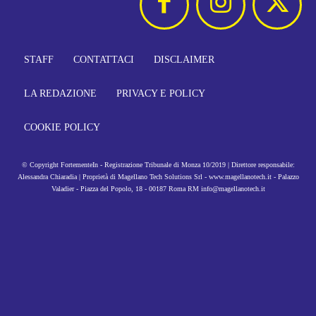
STAFF
CONTATTACI
DISCLAIMER
LA REDAZIONE
PRIVACY E POLICY
COOKIE POLICY
© Copyright FortementeIn - Registrazione Tribunale di Monza 10/2019 | Direttore responsabile:
Alessandra Chiaradia | Proprietà di Magellano Tech Solutions Srl - www.magellanotech.it - Palazzo
Valadier - Piazza del Popolo, 18 - 00187 Roma RM info@magellanotech.it