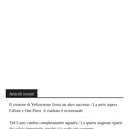
Articoli recenti
Il creatore di Yellowstone firma un altro successo | La serie supera
Fallout e One Piece: il risultato è eccezionale
Ted Lasso cambia completamente squadra | La quarta stagione riparte
dal calcio femminile: perché è la scelta più coerente