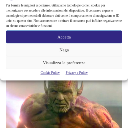
L’obiettivo era sicuramente mantenere il cuore dell’originale,
Per fornire le migliori esperienze, utilizziamo tecnologie come i cookie per
memorizzare e/o accedere alle informazioni del dispositivo. Il consenso a queste
ovvero
essere una serie di spionaggio, ma alla fine risulta solo
tecnologie ci permetterà di elaborare dati come il comportamento di navigazione o ID
una storia di violenza
con moltissimo morti che girano intorno
unici su questo sito. Non acconsentire o ritirare il consenso può influire negativamente
alla figura di Fury. Alcune sequenze avrebbero dovuto essere di
su alcune caratteristiche e funzioni.
enorme impatto sulla trama, non solo a livello visivo e di
Accetta
spargimento di sangue, ma dovevano essere trattate con
maggiore precisione anche attraverso i dialoghi, invece Secret
Nega
Invasion ha cercato di fare la differenza con immagini
Visualizza le preferenze
grossolanamente scioccanti, fallendo il suo intento.
Cookie Policy
Privacy e Policy