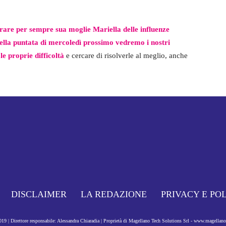
erare per sempre sua moglie Mariella delle influenze
ella puntata di mercoledì prossimo vedremo i nostri
le proprie difficoltà
e cercare di risolverle al meglio, anche
DISCLAIMER
LA REDAZIONE
PRIVACY E PO
9 | Direttore responsabile: Alessandra Chiaradia | Proprietà di Magellano Tech Solutions Srl - www.magellan