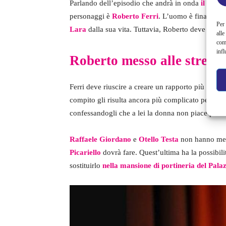
Parlando dell’episodio che andrà in onda
il 27 s
personaggi è
Roberto Ferri
. L’uomo è finalmente
Per 
Lara
dalla sua vita. Tuttavia, Roberto deve fare i
alle
com
infl
Roberto messo alle strette
Ferri deve riuscire a creare un rapporto più o me
compito gli risulta ancora più complicato per via
confessandogli che a lei la donna non piace per 
Raffaele Giordano
e
Otello Testa
non hanno mess
Picariello
dovrà fare. Quest’ultima ha la possibil
sostituirlo
nella mansione di portineria del Palaz