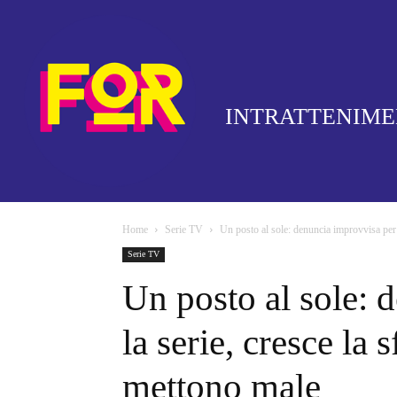
INTRATTENIM
Home
Serie TV
Un posto al sole: denuncia improvvisa per la
Serie TV
Un posto al sole: 
la serie, cresce la 
mettono male