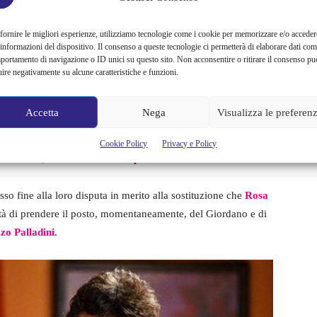
ettembre
, uno dei più invischiati tra le storie dai vari
 riuscito a ritrovare
Tommaso
e ad eclissare definitivamente
fornire le migliori esperienze, utilizziamo tecnologie come i cookie per memorizzare e/o acceder
 conti con un problema non irrilevante.
 informazioni del dispositivo. Il consenso a queste tecnologie ci permetterà di elaborare dati com
portamento di navigazione o ID unici su questo sito. Non acconsentire o ritirare il consenso pu
uire negativamente su alcune caratteristiche e funzioni.
Accetta
Nega
Visualizza le preferen
no sopportabile con
Ida
, la madre del bambino. Questo
 di
Marina Rezio Giordano,
che mette sull’attenti Ferri
Cookie Policy
Privacy e Policy
nulla. Anzi, Marina
diffida completamente
da Ida.
o fine alla loro disputa in merito alla sostituzione che
Rosa
ità di prendere il posto, momentaneamente, del Giordano e di
zo Palladini.