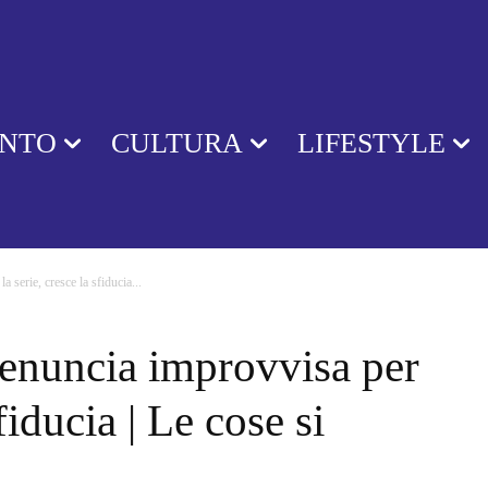
ENTO
CULTURA
LIFESTYLE
 serie, cresce la sfiducia...
denuncia improvvisa per
sfiducia | Le cose si