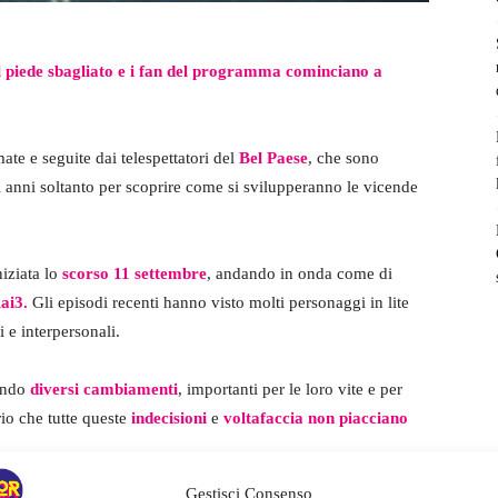
il piede sbagliato e i fan del programma cominciano a
mate e seguite dai telespettatori del
Bel Paese
, che sono
ti anni soltanto per scoprire come si svilupperanno le vicende
niziata lo
scorso 11 settembre
, andando in onda come di
Rai3.
Gli episodi recenti hanno visto molti personaggi in lite
i e interpersonali.
tando
diversi cambiamenti
, importanti per le loro vite e per
io che tutte queste
indecisioni
e
voltafaccia
non piacciano
Gestisci Consenso