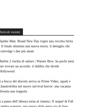
Articoli recenti
Spider-Man: Brand New Day riapre una vecchia ferita
| Il finale alimenta una nuova teoria: il dettaglio che
coinvolge i due più amati
Barbie 2 rischia di saltare | Warner Bros. ha pochi mesi
per trovare un accordo: il dubbio che divide
Hollywood
La bocca del diavolo arriva su Prime Video, squali e
claustrofobia nel nuovo survival horror: una vacanza
diventa una trappola
La paura dell’altezza torna al cinema | Il sequel di Fall
cambia scenario: una nuova sfida senza via di fuga