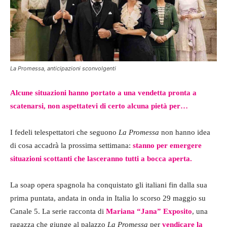
La Promessa, anticipazioni sconvolgenti
Alcune situazioni hanno portato a una vendetta pronta a
scatenarsi, non aspettatevi di certo alcuna pietà per…
I fedeli telespettatori che seguono
La Promessa
non hanno idea
di cosa accadrà la prossima settimana:
stanno per emergere
situazioni scottanti che lasceranno tutti a bocca aperta.
La soap opera spagnola ha conquistato gli italiani fin dalla sua
prima puntata, andata in onda in Italia lo scorso 29 maggio su
Canale 5. La serie racconta di
Mariana “Jana” Exposito
, una
ragazza che giunge al palazzo
La Promessa
per
vendicare la