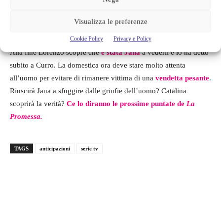
attento a non compiere dei passi falsi. Ecco perché, quando
Curro gli rivela che una persona lo ha visto baciarsi con la
Visualizza le preferenze
baronessa, si agita e cerca di indagare per capire chi è stato.
Cookie Policy
Privacy e Policy
Alla fine Lorenzo scopre che
è stata Jana
a vederli e lo ha detto
subito a Curro. La domestica ora deve stare molto attenta
all’uomo per evitare di rimanere vittima di una
vendetta pesante
.
Riuscirà Jana a sfuggire dalle grinfie dell’uomo? Catalina
scoprirà la verità?
Ce lo diranno le prossime puntate de
La
Promessa.
TAGS
anticipazioni
serie tv