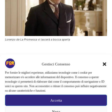
Lorenzo de La Promessa vi lascerà a bocca aperta
Una vendetta servita fredda
Gestisci Consenso
Per fornire le migliori esperienze, utilizziamo tecnologie come i cookie per
Lorenzo
è un personaggio molto apprezzato dai telespettatori, e
memorizzare e/o accedere alle informazioni del dispositivo. Il consenso a queste
proprio lui sarà al centro di questa atroce vendetta. L’uomo ha
tecnologie ci permetterà di elaborare dati come il comportamento di navigazione o ID
unici su questo sito. Non acconsentire o ritirare il consenso può influire negativamente
infatti scoperto che
qualcuno lo ha visto baciarsi con la
su alcune caratteristiche e funzioni.
baronessa
e deve assolutamente scoprire di chi si tratta prima
che Catalina scopra il fatto. L’obiettivo dell’uomo infatti è
Accetta
appropriarsi delle proprietà della donna, ma deve stare molto
Nega