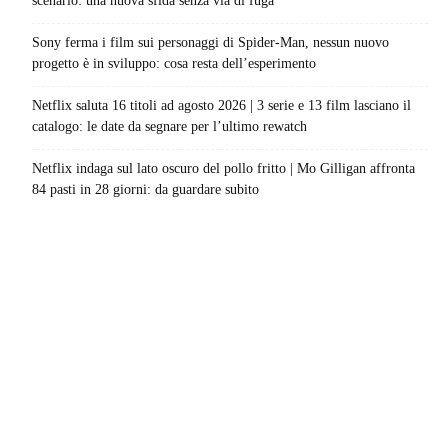
scenario: una nuova sfida senza via di fuga
Sony ferma i film sui personaggi di Spider-Man, nessun nuovo
progetto è in sviluppo: cosa resta dell’esperimento
Netflix saluta 16 titoli ad agosto 2026 | 3 serie e 13 film lasciano il
catalogo: le date da segnare per l’ultimo rewatch
Netflix indaga sul lato oscuro del pollo fritto | Mo Gilligan affronta
84 pasti in 28 giorni: da guardare subito