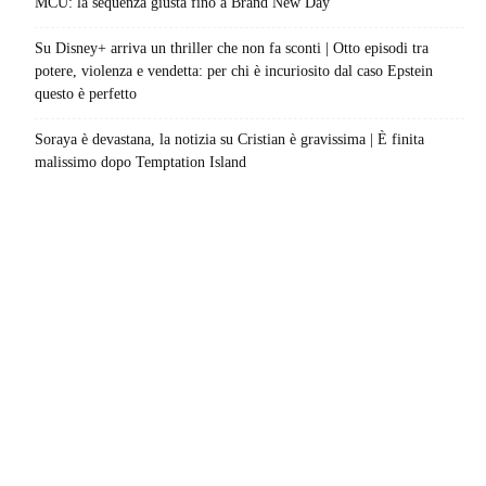
MCU: la sequenza giusta fino a Brand New Day
Su Disney+ arriva un thriller che non fa sconti | Otto episodi tra
potere, violenza e vendetta: per chi è incuriosito dal caso Epstein
questo è perfetto
Soraya è devastana, la notizia su Cristian è gravissima | È finita
malissimo dopo Temptation Island