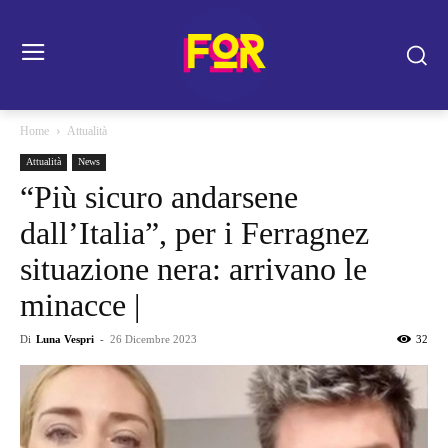
Home
Attualità
Attualità
News
“Più sicuro andarsene
dall’Italia”, per i Ferragnez
situazione nera: arrivano le
minacce |
Di
Luna Vespri
-
26 Dicembre 2023
32