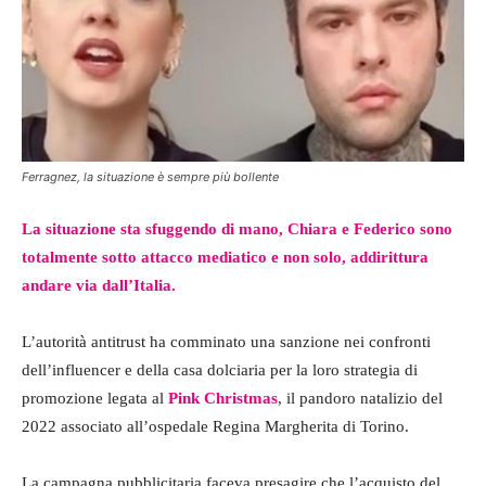
Ferragnez, la situazione è sempre più bollente
La situazione sta sfuggendo di mano, Chiara e Federico sono
totalmente sotto attacco mediatico e non solo, addirittura
andare via dall’Italia.
L’autorità antitrust ha comminato una sanzione nei confronti
dell’influencer e della casa dolciaria per la loro strategia di
promozione legata al
Pink Christmas
, il pandoro natalizio del
2022 associato all’ospedale Regina Margherita di Torino.
La campagna pubblicitaria faceva presagire che l’acquisto del