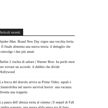
Articoli recenti
Spider-Man: Brand New Day riapre una vecchia ferita
| Il finale alimenta una nuova teoria: il dettaglio che
coinvolge i due più amati
Barbie 2 rischia di saltare | Warner Bros. ha pochi mesi
per trovare un accordo: il dubbio che divide
Hollywood
La bocca del diavolo arriva su Prime Video, squali e
claustrofobia nel nuovo survival horror: una vacanza
diventa una trappola
La paura dell’altezza torna al cinema | Il sequel di Fall
cambia scenario: una nuova sfida senza via di fuga