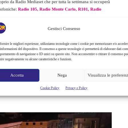
proprio da Radio Mediaset che per tutta la settimana si occuperà
diofoniche:
Radio 105, Radio Monte Carlo, R101, Radio
Gestisci Consenso
mba a Sanremo
fornire le migliori esperienze, utilizziamo tecnologie come i cookie per memorizzare e/o acceder
 a raccontare che cos’è successo nel giro di pochissimi minuti,
 informazioni del dispositivo. Il consenso a queste tecnologie ci permetterà di elaborare dati com
portamento di navigazione o ID unici su questo sito. Non acconsentire o ritirare il consenso pu
avoli, quando le forze dell’ordine
hanno fatto irruzione nella
uire negativamente su alcune caratteristiche e funzioni.
e con una certa urgenza.
Accetta
Nega
Visualizza le preferen
per cui sono stati allontanati con velocità, sono in seguito
i un ordigno esplosivo. Come raccontano gli ospiti, che erano
Cookie Policy
Privacy e Policy
n i cani.
Alla fine non è stato trovata nessuna bomba. Ma