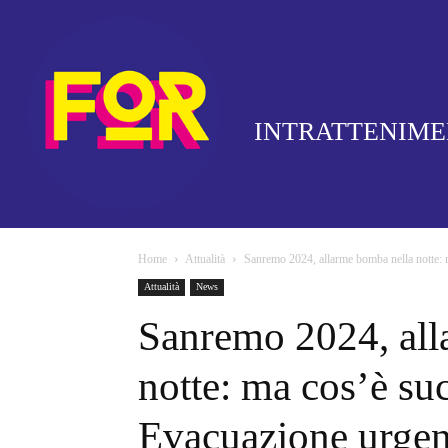
INTRATTENIM
Home
Attualità
Sanremo 2024, allarme bomba nella notte: 
Attualità
News
Sanremo 2024, all
notte: ma cos’è su
Evacuazione urgen