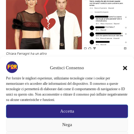
Chiara Ferragni ha un altro
Gestisci Consenso
Chiara Ferragni ha un altro
Per fornire le migliori esperienze, utilizziamo tecnologie come i cookie per
memorizzare e/o accedere alle informazioni del dispositivo. Il consenso a queste
tecnologie ci permetterà di elaborare dati come il comportamento di navigazione o ID
Non era da pochi giorni che si parlava del fatto che Chiara
unici su questo sito. Non acconsentire o ritirare il consenso può influire negativamente
su alcune caratteristiche e funzioni.
Ferragni avesse voluto dare la notizia della separazione con
alcuni messaggi in codice nelle sue storie, come quella in cui
Accetta
presenta chiaramente la sua mano senza fede. La sua assenza alla
Nega
Milano Fashion Week ne è stata un’altra prova che qualche cosa
non stesse andando,
anche perché non se ne è mai persa una.