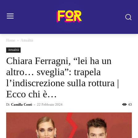
Home
Attualità
Attualità
Chiara Ferragni, “lei ha un
altro… sveglia”: trapela
l’indiscrezione sulla rottura |
Ecco chi è…
Di
Camilla Conti
-
22 Febbraio 2024
43