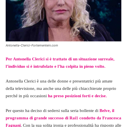
Antonella-Clerici-Fortementein.com
Per Antonella Clerici si è trattato di un situazione surreale,
l’individuo si è intrufolato e l’ha colpita in pieno volto.
Antonella Clerici è una delle donne e presentatrici più amate
della televisione, ma anche una delle più chiacchierate proprio
perché in più occasioni
ha preso posizioni forti e decise.
Per questo ha deciso di sedersi sulla seria bollente di
Belve, il
programma di grande successo di Rai1 condotto da Francesca
Fagnani
. Con la sua solita ironia e professionalità ha risposto alle