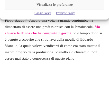
mantenere la calma e con grandissima professionalità è andata
Visualizza le preferenze
avanti con la trasmissione, lo spavento iniziale appena presa la
Cookie Policy
Privacy e Policy
botta in faccia è stato subito dissimulato con un: Sono come
Pippo Baudo!”. Ancora una volta la grande conduttrice ha
dimostrato di essere una professionista con la P maiuscola.
Ma
chi era la donna che ha compiuto il gesto?
Solo tempo dopo si
è venuto a scoprire che si trattava della moglie di Edoardo
Vianello, la quale voleva vendicarsi di come era stato trattato il
marito proprio dalla produzione. Vianello a dichiarato di non
essere mai stato a conoscenza di questo piano.