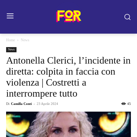
Home
News
News
Antonella Clerici, l’incidente in
diretta: colpita in faccia con
violenza | Costretti a
interrompere tutto
Di
Camilla Conti
-
23 Aprile 2024
45