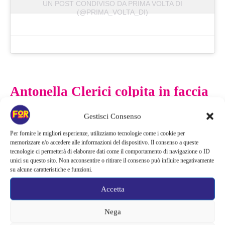
UN POST CONDIVISO DA PRIMA VOLTA DI
(@PRIMA_VOLTA_DI)
Antonella Clerici colpita in faccia
dalla donna
Gestisci Consenso
Per fornire le migliori esperienze, utilizziamo tecnologie come i cookie per
Per entrare nel dettaglio della brutta avventura capitata ad
memorizzare e/o accedere alle informazioni del dispositivo. Il consenso a queste
Antonella Clerici dobbiamo tornare al suo programma Il
tecnologie ci permetterà di elaborare dati come il comportamento di navigazione o ID
unici su questo sito. Non acconsentire o ritirare il consenso può influire negativamente
Ristorante, mente stava parlando, una donna le si è avvicinata
su alcune caratteristiche e funzioni.
dalle spalle e
l’ha colpita violentemente in viso con una torta
e
l’impatto è stato decisamente brusco.
Accetta
Nega
Nonostante il momento sfiorasse il surreale Antonella è riuscita a