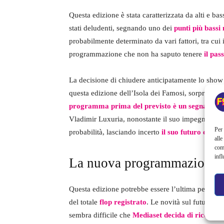
Questa edizione è stata caratterizzata da alti e ba
stati deludenti, segnando uno dei
punti più bassi
probabilmente determinato da vari fattori, tra cui 
programmazione che non ha saputo tenere
il pas
La decisione di chiudere anticipatamente lo show è
questa edizione dell’Isola dei Famosi, sorprendendo
programma prima del previsto è un segnale forte
Vladimir Luxuria, nonostante il suo impegno e la 
Per 
probabilità, lasciando incerto
il suo futuro come 
alle
com
infl
La nuova programmazione d
Questa edizione potrebbe essere l’ultima per l
‘Is
del totale
flop registrato
. Le novità sul futuro d
sembra difficile che
Mediaset decida di riconfer