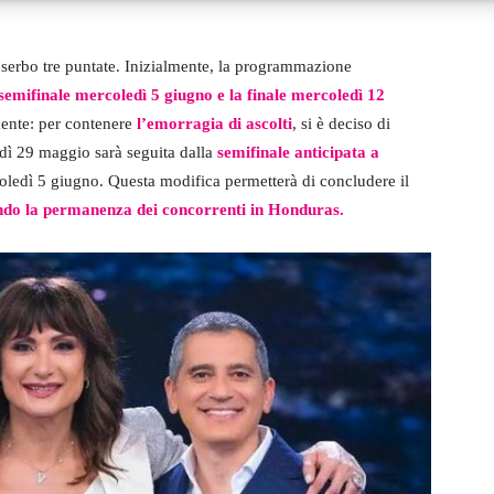
 serbo tre puntate. Inizialmente, la programmazione
emifinale mercoledì 5 giugno e la finale mercoledì 12
ente: per contenere
l’emorragia di ascolti
, si è deciso di
edì 29 maggio sarà seguita dalla
semifinale anticipata a
rcoledì 5 giugno. Questa modifica permetterà di concludere il
endo la permanenza dei concorrenti in Honduras.