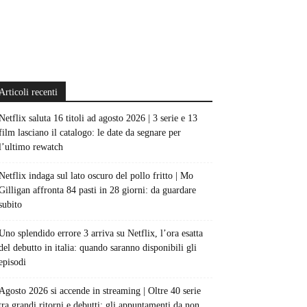
Articoli recenti
Netflix saluta 16 titoli ad agosto 2026 | 3 serie e 13
film lasciano il catalogo: le date da segnare per
l’ultimo rewatch
Netflix indaga sul lato oscuro del pollo fritto | Mo
Gilligan affronta 84 pasti in 28 giorni: da guardare
subito
Uno splendido errore 3 arriva su Netflix, l’ora esatta
del debutto in italia: quando saranno disponibili gli
episodi
Agosto 2026 si accende in streaming | Oltre 40 serie
tra grandi ritorni e debutti: gli appuntamenti da non