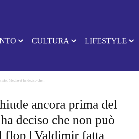
ENTO
CULTURA
LIFESTYLE
visto: Mediaset ha deciso che...
chiude ancora prima del
 ha deciso che non può
l flop | Valdimir fatta