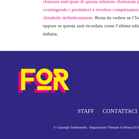
chiusura anticipata di questa edizione sfortunata 
costringendo i produttori a rivedere completamente 
chiuderlo definitivamente
. Resta da vedere se l’I
oppure se questa sarà ricordata come l’ultima edizi
italiana.
STAFF
CONTATTACI
© Copyright FortementeIn - Registrazione Tribunale di Monza 10/201