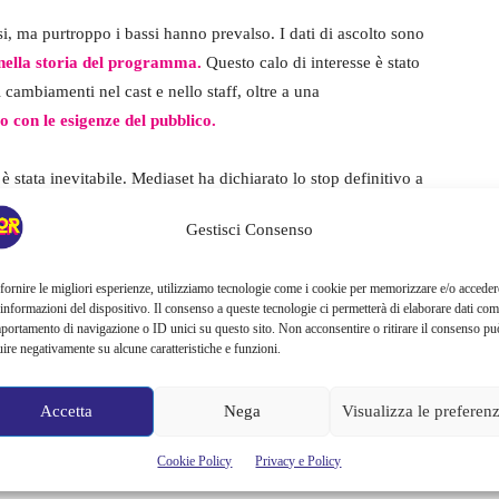
ssi, ma purtroppo i bassi hanno prevalso. I dati di ascolto sono
 nella storia del programma.
Questo calo di interesse è stato
i cambiamenti nel cast e nello staff, oltre a una
so con le esigenze del pubblico.
 stata inevitabile. Mediaset ha dichiarato lo stop definitivo a
 molti spettatori e critici televisivi. Interrompere
il
Gestisci Consenso
 della crisi che sta attraversando questo storico reali
ty.
sua professionalità, è ora fuori dai giochi con grande
fornire le migliori esperienze, utilizziamo tecnologie come i cookie per memorizzare e/o acceder
conduttrice del reality show.
 informazioni del dispositivo. Il consenso a queste tecnologie ci permetterà di elaborare dati com
portamento di navigazione o ID unici su questo sito. Non acconsentire o ritirare il consenso pu
uire negativamente su alcune caratteristiche e funzioni.
ell’Isola dei Famosi
Accetta
Nega
Visualizza le preferen
ola dei Famosi
? La domanda è legittima, soprattutto alla luce
el programma sono attese con grande interesse, ma al momento
Cookie Policy
Privacy e Policy
mare il reality per l’anno prossimo
senza apportare