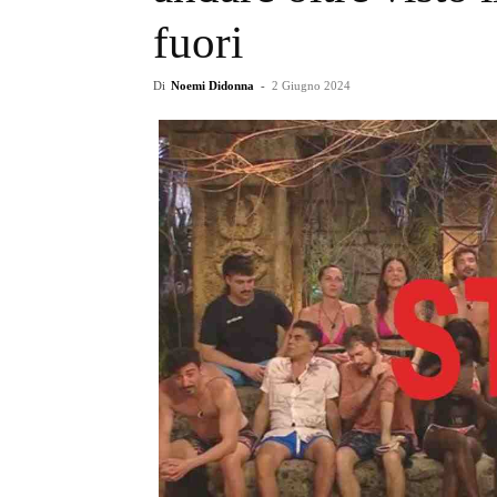
fuori
Di
Noemi Didonna
-
2 Giugno 2024