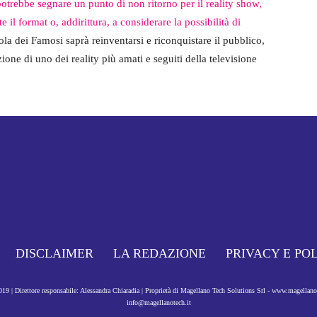
potrebbe segnare un punto di non ritorno per il reality show,
il format o, addirittura, a considerare la possibilità di
sola dei Famosi saprà reinventarsi e riconquistare il pubblico,
one di uno dei reality più amati e seguiti della televisione
DISCLAIMER
LA REDAZIONE
PRIVACY E PO
9 | Direttore responsabile: Alessandra Chiaradia | Proprietà di Magellano Tech Solutions Srl - www.magellan
info@magellanotech.it