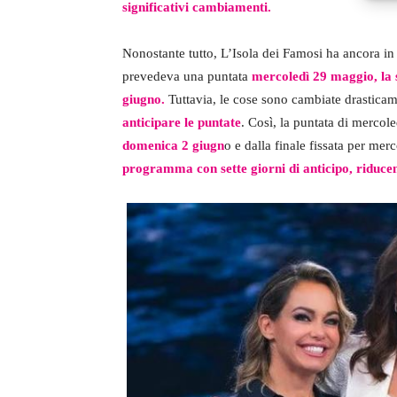
significativi cambiamenti.
Nonostante tutto, L’Isola dei Famosi ha ancora in
prevedeva una puntata
mercoledì 29 maggio, la s
giugno.
Tuttavia, le cose sono cambiate drasticam
anticipare le puntate
. Così, la puntata di mercol
domenica 2 giugn
o e dalla finale fissata per me
programma con sette giorni di anticipo, riduc