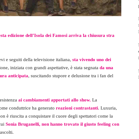
esta edizione dell’Isola dei Famosi arriva la chiusura stra
i e seguiti della televisione italiana,
sta vivendo uno dei
ione, iniziata con grandi aspettative, è stata segnata
da una
sura anticipata
, suscitando stupore e delusione tra i fan del
resistenza
ai cambiamenti apportati allo show.
La
come conduttrice ha generato
reazioni contrastanti
. Luxuria,
n è riuscita a conquistare il cuore degli spettatori come la
 cui
Sonia Bruganelli, non hanno trovato il giusto feeling con
ascolti.