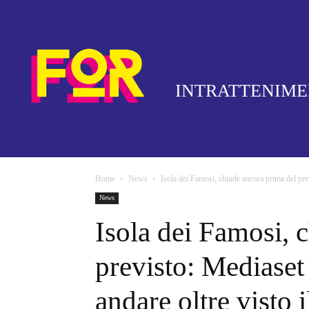
INTRATTENIM
Home
News
Isola dei Famosi, chiude ancora prima del pre
News
Isola dei Famosi, 
previsto: Mediaset
andare oltre visto i