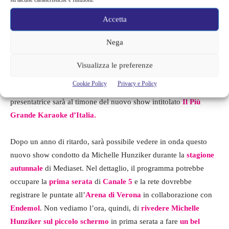
Un nuovo programma per
Michelle Hunziker
Accetta
Nega
Nonostante ci sia stato
un ritardo di ben un anno
, dato che
questa nuova trasmissione è stata annunciata nel 2023, adesso
Visualizza le preferenze
Michelle Hunziker potrà condurre un
nuovo show
interamente
Cookie Policy
Privacy e Policy
nelle sue mani. Secondo quanto riportato da
Dagospia
, la
presentatrice sarà al timone del nuovo show intitolato
Il Più
Grande Karaoke d’Italia.
Dopo un anno di ritardo, sarà possibile vedere in onda questo
nuovo show condotto da Michelle Hunziker durante la
stagione
autunnale
di Mediaset. Nel dettaglio, il programma potrebbe
occupare la
prima serata
di
Canale 5
e la rete dovrebbe
registrare le puntate all’
Arena di Verona
in collaborazione con
Endemol
. Non vediamo l’ora, quindi, di
rivedere Michelle
Hunziker sul piccolo schermo
in prima serata a fare
un bel