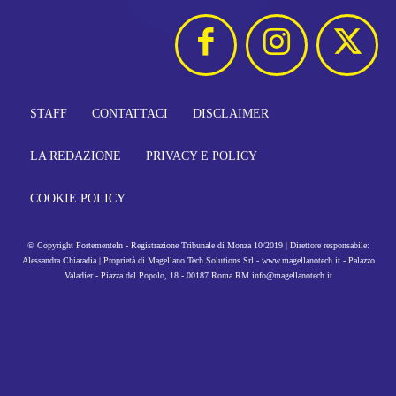
STAFF
CONTATTACI
DISCLAIMER
LA REDAZIONE
PRIVACY E POLICY
COOKIE POLICY
© Copyright FortementeIn - Registrazione Tribunale di Monza 10/2019 | Direttore responsabile:
Alessandra Chiaradia | Proprietà di Magellano Tech Solutions Srl - www.magellanotech.it - Palazzo
Valadier - Piazza del Popolo, 18 - 00187 Roma RM info@magellanotech.it