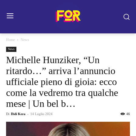
Home
News
News
Michelle Hunziker, “Un
ritardo…” arriva l’annuncio
ufficiale pieno di gioia: ecco
come la vedremo tra qualche
mese | Un bel b…
Di
Didi Kera
-
14 Luglio 2024
46