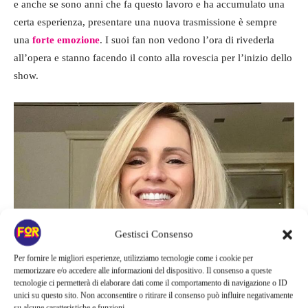
e anche se sono anni che fa questo lavoro e ha accumulato una
certa esperienza, presentare una nuova trasmissione è sempre
una
forte emozione
. I suoi fan non vedono l’ora di rivederla
all’opera e stanno facendo il conto alla rovescia per l’inizio dello
show.
Gestisci Consenso
Per fornire le migliori esperienze, utilizziamo tecnologie come i cookie per
memorizzare e/o accedere alle informazioni del dispositivo. Il consenso a queste
Un nuovo programma per Michelle Hunziker – Fortementein.com
tecnologie ci permetterà di elaborare dati come il comportamento di navigazione o ID
unici su questo sito. Non acconsentire o ritirare il consenso può influire negativamente
su alcune caratteristiche e funzioni.