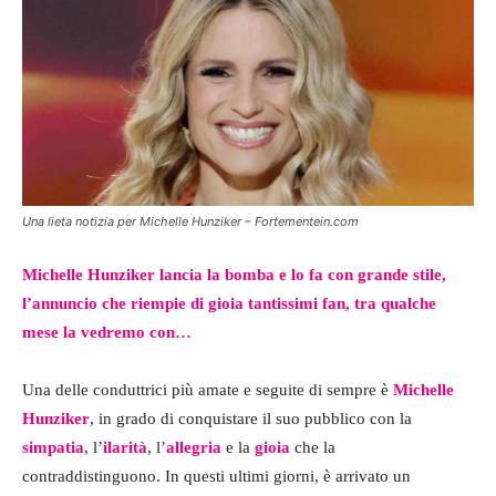
Una lieta notizia per Michelle Hunziker – Fortementein.com
Michelle Hunziker lancia la bomba e lo fa con grande stile,
l’annuncio che riempie di gioia tantissimi fan, tra qualche
mese la vedremo con…
Una delle conduttrici più amate e seguite di sempre è
Michelle
Hunziker
, in grado di conquistare il suo pubblico con la
simpatia
, l’
ilarità
, l’
allegria
e la
gioia
che la
contraddistinguono. In questi ultimi giorni, è arrivato un