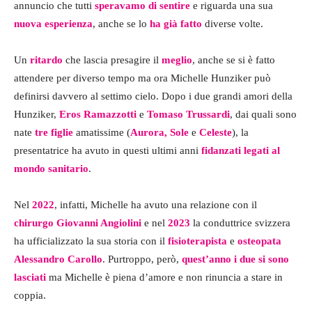
annuncio che tutti
speravamo di sentire
e riguarda una sua
nuova esperienza
, anche se lo
ha già fatto
diverse volte.
Un
ritardo
che lascia presagire il
meglio
, anche se si è fatto
attendere per diverso tempo ma ora Michelle Hunziker può
definirsi davvero al settimo cielo. Dopo i due grandi amori della
Hunziker,
Eros Ramazzotti
e
Tomaso Trussardi
, dai quali sono
nate
tre figlie
amatissime (
Aurora, Sole
e
Celeste
), la
presentatrice ha avuto in questi ultimi anni
fidanzati legati al
mondo sanitario
.
Nel
2022
, infatti, Michelle ha avuto una relazione con il
chirurgo Giovanni Angiolini
e nel
2023
la conduttrice svizzera
ha ufficializzato la sua storia con il
fisioterapista
e
osteopata
Alessandro Carollo
. Purtroppo, però,
quest’anno i due si sono
lasciati
ma Michelle è piena d’amore e non rinuncia a stare in
coppia.