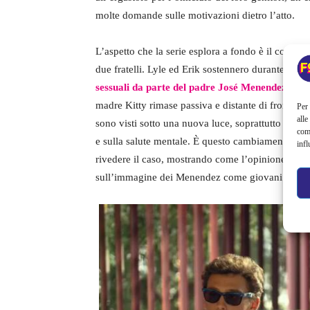
molte domande sulle motivazioni dietro l’atto.
L’aspetto che la serie esplora a fondo è il comple
due fratelli. Lyle ed Erik sostennero durante i proc
sessuali da parte del padre José Menendez,
un p
madre Kitty rimase passiva e distante di fronte agli
Per 
alle
sono visti sotto una nuova luce, soprattutto per v
com
e sulla salute mentale. È questo cambiamento nel
infl
rivedere il caso, mostrando come l’opinione pubb
sull’immagine dei Menendez come giovani privilegi