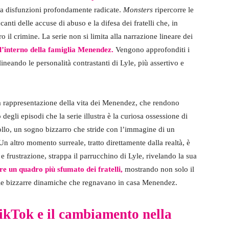
a disfunzioni profondamente radicate.
Monsters
ripercorre le
canti delle accuse di abuso e la difesa dei fratelli che, in
o il crimine. La serie non si limita alla narrazione lineare dei
l’interno della famiglia Menendez.
Vengono approfonditi i
ttolineando le personalità contrastanti di Lyle, più assertivo e
 rappresentazione della vita dei Menendez, che rendono
egli episodi che la serie illustra è la curiosa ossessione di
pollo, un sogno bizzarro che stride con l’immagine di un
Un altro momento surreale, tratto direttamente dalla realtà, è
e frustrazione, strappa il parrucchino di Lyle, rivelando la sua
re un quadro più sfumato dei fratelli,
mostrando non solo il
e le bizzarre dinamiche che regnavano in casa Menendez.
TikTok e il cambiamento nella