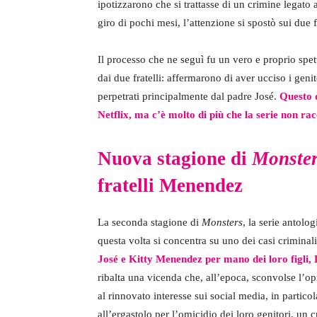
ipotizzarono che si trattasse di un crimine legato 
giro di pochi mesi, l’attenzione si spostò sui due f
Il processo che ne seguì fu un vero e proprio spet
dai due fratelli: affermarono di aver ucciso i genit
perpetrati principalmente dal padre José.
Questo d
Netflix, ma c’è molto di più che la serie non ra
Nuova stagione di
Monste
fratelli Menendez
La seconda stagione di
Monsters
, la serie antol
questa volta si concentra su uno dei casi criminal
José e Kitty Menendez per mano dei loro figli, 
ribalta una vicenda che, all’epoca, sconvolse l’op
al rinnovato interesse sui social media, in parti
all’ergastolo per l’omicidio dei loro genitori, un