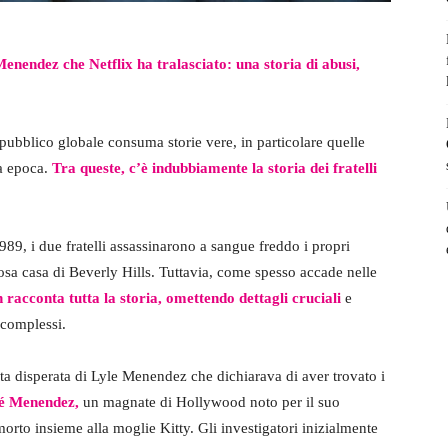
 Menendez che Netflix ha tralasciato: una storia di abusi,
l pubblico globale consuma storie vere, in particolare quelle
ra epoca.
Tra queste, c’è indubbiamente la storia dei fratelli
1989, i due fratelli assassinarono a sangue freddo i propri
osa casa di Beverly Hills. Tuttavia, come spesso accade nelle
n racconta tutta la storia, omettendo dettagli cruciali
e
 complessi.
ata disperata di Lyle Menendez che dichiarava di aver trovato i
é Menendez,
un magnate di Hollywood noto per il suo
 morto insieme alla moglie Kitty. Gli investigatori inizialmente