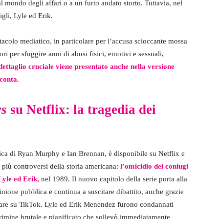
al mondo degli affari o a un furto andato storto. Tuttavia, nel
igli, Lyle ed Erik.
tacolo mediatico, in particolare per l’accusa scioccante mossa
ori per sfuggire anni di abusi fisici, emotivi e sessuali,
ettaglio cruciale viene presentato anche nella versione
cconta.
rs
su Netflix: la tragedia dei
ogica di Ryan Murphy e Ian Brennan, è disponibile su Netflix e
i più controversi della storia americana:
l’omicidio dei coniugi
Lyle ed Erik,
nel 1989. Il nuovo capitolo della serie porta alla
inione pubblica e continua a suscitare dibattito, anche grazie
colare su TikTok. Lyle ed Erik Menendez furono condannati
 crimine brutale e pianificato che sollevò immediatamente