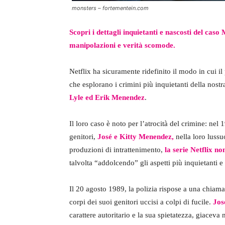
monsters – fortementein.com
Scopri i dettagli inquietanti e nascosti del caso
manipolazioni e verità scomode.
Netflix ha sicuramente ridefinito il modo in cui i
che esplorano i crimini più inquietanti della nost
Lyle ed Erik Menendez
.
Il loro caso è noto per l’atrocità del crimine: nel 
genitori,
José e Kitty Menendez,
nella loro lussu
produzioni di intrattenimento,
la serie Netflix no
talvolta “addolcendo” gli aspetti più inquietanti e
Il 20 agosto 1989, la polizia rispose a una chiam
corpi dei suoi genitori uccisi a colpi di fucile.
Jos
carattere autoritario e la sua spietatezza, giaceva