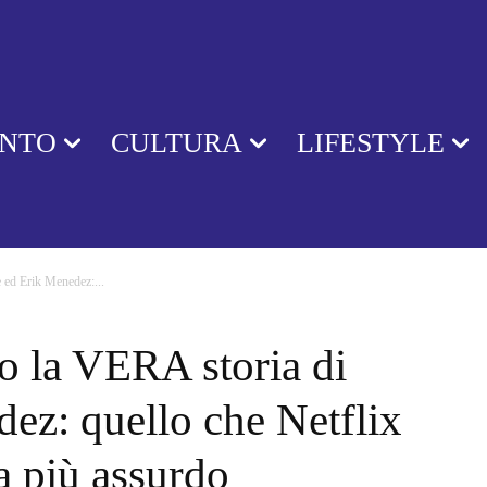
ENTO
CULTURA
LIFESTYLE
e ed Erik Menedez:...
io la VERA storia di
ez: quello che Netflix
a più assurdo