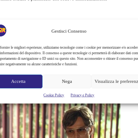
sso e oscuro retroscena familiare che ha segnato la vita dei
essi di essere stati
vittime di abusi emotivi, psicologici e
Gestisci Consenso
otente dirigente dell’industria dell’intrattenimento, mentre la
 abusi. Questi dettagli, all’epoca trattati con scetticismo, oggi
fornire le migliori esperienze, utilizziamo tecnologie come i cookie per memorizzare e/o acceder
 informazioni del dispositivo. Il consenso a queste tecnologie ci permetterà di elaborare dati com
ia della crescente consapevolezza pubblica sugli abusi sessuali
portamento di navigazione o ID unici su questo sito. Non acconsentire o ritirare il consenso pu
la percezione sociale che Murphy e Brennan sfruttano per
uire negativamente su alcune caratteristiche e funzioni.
lica negli anni ’90 si concentrasse maggiormente
ati piuttosto che sulle gravi accuse di abusi familiari.
Accetta
Nega
Visualizza le preferen
Cookie Policy
Privacy e Policy