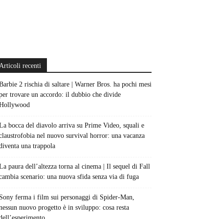
Articoli recenti
Barbie 2 rischia di saltare | Warner Bros. ha pochi mesi
per trovare un accordo: il dubbio che divide
Hollywood
La bocca del diavolo arriva su Prime Video, squali e
claustrofobia nel nuovo survival horror: una vacanza
diventa una trappola
La paura dell’altezza torna al cinema | Il sequel di Fall
cambia scenario: una nuova sfida senza via di fuga
Sony ferma i film sui personaggi di Spider-Man,
nessun nuovo progetto è in sviluppo: cosa resta
dell’esperimento