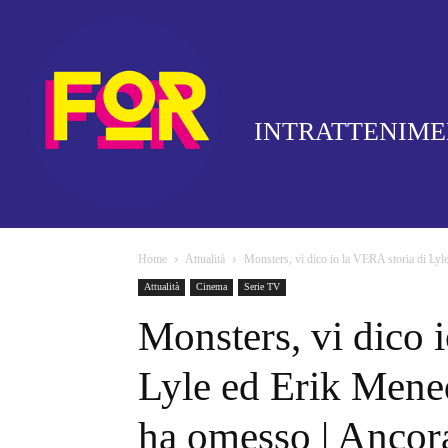
INTRATTENIM
Home
Attualità
Monsters, vi dico io la VERA storia di Lyl
Attualità
Cinema
Serie TV
Monsters, vi dico 
Lyle ed Erik Mened
ha omesso | Ancor