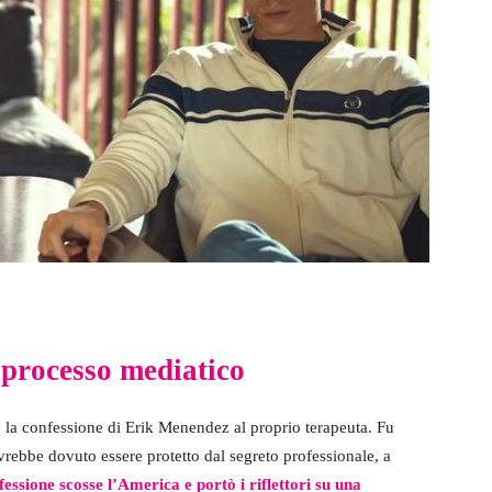
l processo mediatico
 la confessione di Erik Menendez al proprio terapeuta. Fu
vrebbe dovuto essere protetto dal segreto professionale, a
essione scosse l’America e portò i riflettori su una