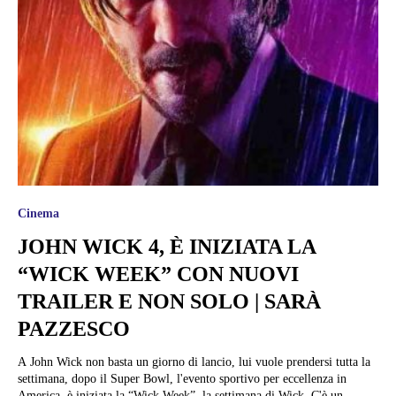
Cinema
JOHN WICK 4, È INIZIATA LA
“WICK WEEK” CON NUOVI
TRAILER E NON SOLO | SARÀ
PAZZESCO
A John Wick non basta un giorno di lancio, lui vuole prendersi tutta la
settimana, dopo il Super Bowl, l'evento sportivo per eccellenza in
America, è iniziata la “Wick Week”, la settimana di Wick. C'è un