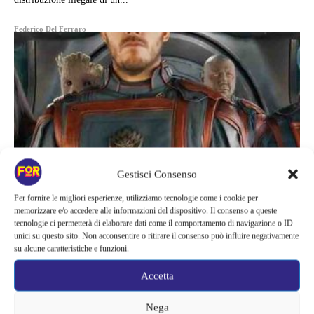
Federico Del Ferraro
Gestisci Consenso
Per fornire le migliori esperienze, utilizziamo tecnologie come i cookie per
memorizzare e/o accedere alle informazioni del dispositivo. Il consenso a queste
tecnologie ci permetterà di elaborare dati come il comportamento di navigazione o ID
unici su questo sito. Non acconsentire o ritirare il consenso può influire negativamente
su alcune caratteristiche e funzioni.
Cinema
Accetta
GUARDIANI DELLA GALASSIA
VOL. 3, USCITO IL TRAILER E CI
Nega