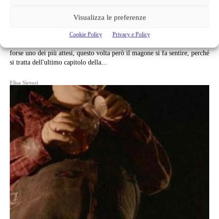
PREPARA AL DOLOROSO ADDIO
Visualizza le preferenze
È uscita il trailer di Guardiani della Galassia Vol. 3, questa è la fine del
team, siamo pronti? Tra i tanti annunci che sono stati fatti durante il
Cookie Policy
Privacy e Policy
Super Bowl non è mancato il trailer dei Guardiani della Galassia Vol. 3,
forse uno dei più attesi, questo volta però il magone si fa sentire, perché
si tratta dell'ultimo capitolo della...
Elisa Sirtori