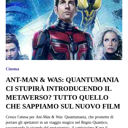
Cinema
ANT-MAN & WAS: QUANTUMANIA
CI STUPIRÀ INTRODUCENDO IL
METAVERSO? TUTTO QUELLO
CHE SAPPIAMO SUL NUOVO FILM
Cresce l'attesa per Ant-Man & Was: Quantumania, che promette di
portare gli spettatori in un viaggio magico nel Regno Quantico,
raccontando le vicende del protagonista, il cattivissimo Kang il