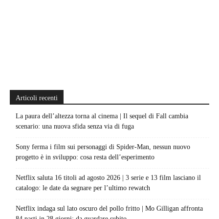
Articoli recenti
La paura dell’altezza torna al cinema | Il sequel di Fall cambia
scenario: una nuova sfida senza via di fuga
Sony ferma i film sui personaggi di Spider-Man, nessun nuovo
progetto è in sviluppo: cosa resta dell’esperimento
Netflix saluta 16 titoli ad agosto 2026 | 3 serie e 13 film lasciano il
catalogo: le date da segnare per l’ultimo rewatch
Netflix indaga sul lato oscuro del pollo fritto | Mo Gilligan affronta
84 pasti in 28 giorni: da guardare subito