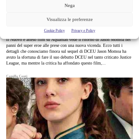
Nega
AQUAMAN & IL REGNO PERDUTO:
OGNI AGGIORNAMENTO CHE
Visualizza le preferenze
DEVI ASSOLUTAMENTE SAPERE
Cookie Policy
Privacy e Policy
Il Nuovo e atteso film su Aquaman vede il ritorno di Jason Momoa nei
panni del super eroe alle prese con una nuova vicenda. Ecco tutti i
dettagli che conosciamo finora sul sequel di DCEU Jason Momoa ha
avuto la sfortuna di fare il suo debutto DCEU nel tanto criticato Justice
League, ma mentre la critica ha affondato questo film,...
Camilla Conti