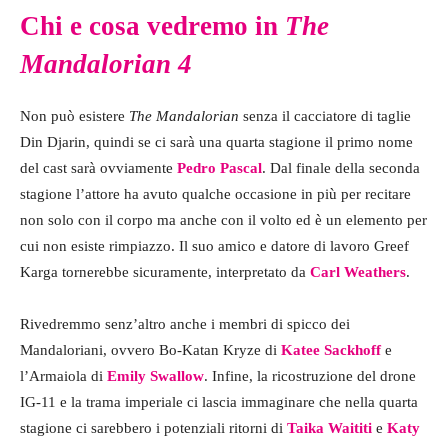
Chi e cosa vedremo in
The
Mandalorian 4
Non può esistere
The Mandalorian
senza il cacciatore di taglie
Din Djarin, quindi se ci sarà una quarta stagione il primo nome
del cast sarà ovviamente
Pedro Pascal
. Dal finale della seconda
stagione l’attore ha avuto qualche occasione in più per recitare
non solo con il corpo ma anche con il volto ed è un elemento per
cui non esiste rimpiazzo. Il suo amico e datore di lavoro Greef
Karga tornerebbe sicuramente, interpretato da
Carl Weathers
.
Rivedremmo senz’altro anche i membri di spicco dei
Mandaloriani, ovvero Bo-Katan Kryze di
Katee Sackhoff
e
l’Armaiola di
Emily Swallow
. Infine, la ricostruzione del drone
IG-11 e la trama imperiale ci lascia immaginare che nella quarta
stagione ci sarebbero i potenziali ritorni di
Taika Waititi
e
Katy