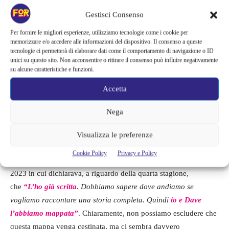
Gestisci Consenso
Per fornire le migliori esperienze, utilizziamo tecnologie come i cookie per
Din Djarin e Din Grogu
memorizzare e/o accedere alle informazioni del dispositivo. Il consenso a queste
tecnologie ci permetterà di elaborare dati come il comportamento di navigazione o ID
unici su questo sito. Non acconsentire o ritirare il consenso può influire negativamente
su alcune caratteristiche e funzioni.
Gli indizi a favore della quarta
Accetta
stagione e quando potremmo
Nega
vederla
Visualizza le preferenze
Il grande indizio che conforta i fan di
The Mandalorian
è
Cookie Policy
Privacy e Policy
senz’altro la dichiarazione di Jon Favreau che risale a febbraio
2023 in cui dichiarava, a riguardo della quarta stagione,
che
“L’ho già scritta
. Dobbiamo sapere dove andiamo se
vogliamo raccontare una storia completa. Quindi
io e Dave
l’abbiamo mappata”
. Chiaramente, non possiamo escludere che
questa mappa venga cestinata, ma ci sembra davvero