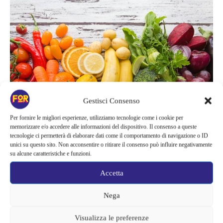
Gestisci Consenso
Per fornire le migliori esperienze, utilizziamo tecnologie come i cookie per
memorizzare e/o accedere alle informazioni del dispositivo. Il consenso a queste
tecnologie ci permetterà di elaborare dati come il comportamento di navigazione o ID
unici su questo sito. Non acconsentire o ritirare il consenso può influire negativamente
su alcune caratteristiche e funzioni.
Ricette Curiose
CORONAVIRUS: COME AIUTARE
Accetta
LE DIFESE IMMUNITARIE A
Nega
FUNZIONARE AL MEGLIO
Visualizza le preferenze