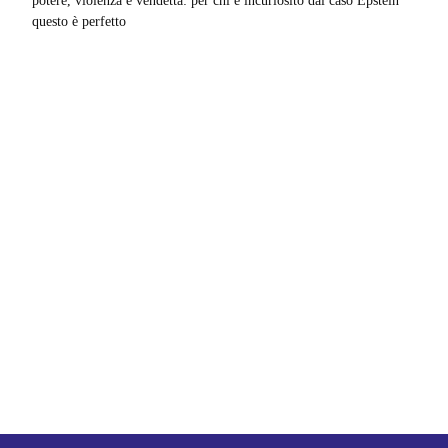
potere, violenza e vendetta: per chi è incuriosito dal caso Epstein
questo è perfetto