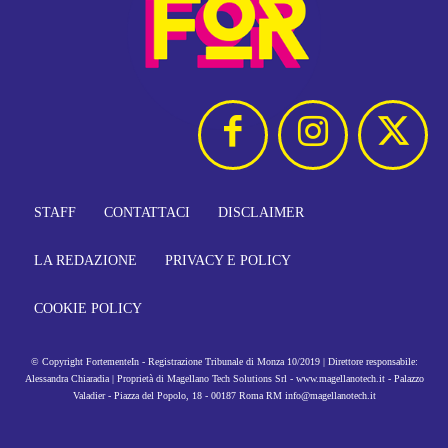
STAFF
CONTATTACI
DISCLAIMER
LA REDAZIONE
PRIVACY E POLICY
COOKIE POLICY
© Copyright FortementeIn - Registrazione Tribunale di Monza 10/2019 | Direttore responsabile:
Alessandra Chiaradia | Proprietà di Magellano Tech Solutions Srl - www.magellanotech.it - Palazzo
Valadier - Piazza del Popolo, 18 - 00187 Roma RM info@magellanotech.it