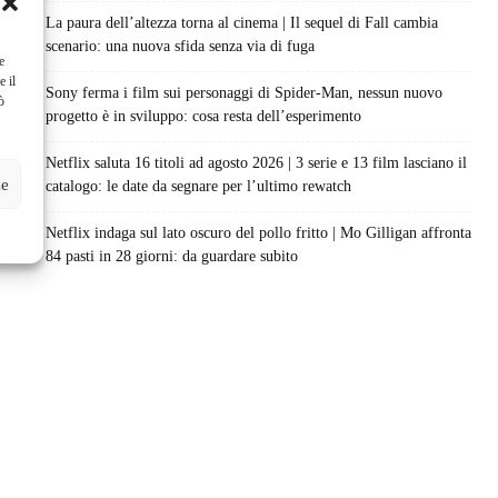
La paura dell’altezza torna al cinema | Il sequel di Fall cambia
scenario: una nuova sfida senza via di fuga
e
e il
Sony ferma i film sui personaggi di Spider-Man, nessun nuovo
ò
progetto è in sviluppo: cosa resta dell’esperimento
Netflix saluta 16 titoli ad agosto 2026 | 3 serie e 13 film lasciano il
ze
catalogo: le date da segnare per l’ultimo rewatch
Netflix indaga sul lato oscuro del pollo fritto | Mo Gilligan affronta
84 pasti in 28 giorni: da guardare subito