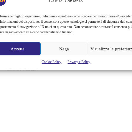
AVENDO COSÌ TANTO
Gestisci Consenso
SUCCESSO?
fornire le migliori esperienze, utilizziamo tecnologie come i cookie per memorizzare e/o acceder
 informazioni del dispositivo. Il consenso a queste tecnologie ci permetterà di elaborare dati com
portamento di navigazione o ID unici su questo sito. Non acconsentire o ritirare il consenso pu
Per tutto il resto dei miei sbagli è il primo romanzo di Camilla
uire negativamente su alcune caratteristiche e funzioni.
Boniardi, content creator e influencer brianzola, nota sui social con il
nome di Camihawke. A 48 ore dall’uscita, il libro edito da
Mondadori era già alla seconda ristampa, un record che merita di
Accetta
Nega
Visualizza le preferen
essere analizzato. Perché Per tutto il resto dei miei sbagli ha avuto, e
sta...
Cookie Policy
Privacy e Policy
Alessandra Chiaradia