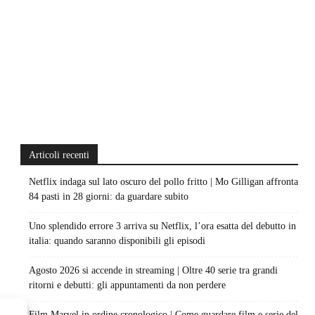
Articoli recenti
Netflix indaga sul lato oscuro del pollo fritto | Mo Gilligan affronta
84 pasti in 28 giorni: da guardare subito
Uno splendido errore 3 arriva su Netflix, l’ora esatta del debutto in
italia: quando saranno disponibili gli episodi
Agosto 2026 si accende in streaming | Oltre 40 serie tra grandi
ritorni e debutti: gli appuntamenti da non perdere
Film Marvel in ordine cronologico | Come guardare film e serie del