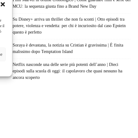
MCU: la sequenza giusta fino a Brand New Day
Su Disney+ arriva un thriller che non fa sconti | Otto episodi tra
e
potere, violenza e vendetta: per chi è incuriosito dal caso Epstein
e il
ò
questo è perfetto
Soraya è devastana, la notizia su Cristian è gravissima | È finita
malissimo dopo Temptation Island
ze
Netflix nasconde una delle serie più potenti dell’anno | Dieci
episodi sulla scuola di oggi: il capolavoro che quasi nessuno ha
ancora scoperto