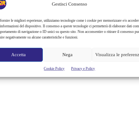
GEOGRAPHIC
Gestisci Consenso
Questo periodo dell’anno per il Giappone è una vera festa di
fornire le migliori esperienze, utilizziamo tecnologie come i cookie per memorizzare e/o acceder
primavera e il paese si ferma per ammirare la fioritura dei ciliegi i
 informazioni del dispositivo. Il consenso a queste tecnologie ci permetterà di elaborare dati com
sakura. Questa tradizionale usanza si chiama hanami ed è talmente
portamento di navigazione o ID unici su questo sito. Non acconsentire o ritirare il consenso pu
importante che addirittura le agenzie metereologiche forniscono delle
uire negativamente su alcune caratteristiche e funzioni.
previsioni accurate per sapere esattamente quando comincerà la
fioritura e per quanto durerà. Il National Geographic ha deciso...
Accetta
Nega
Visualizza le preferen
Alessandra Chiaradia
Cookie Policy
Privacy e Policy