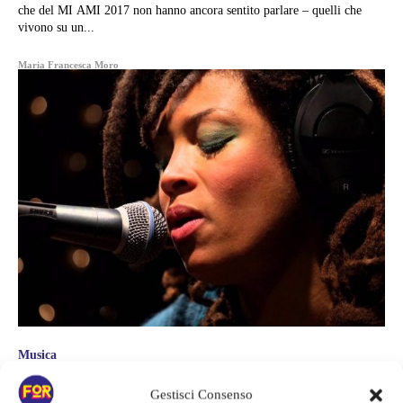
che del MI AMI 2017 non hanno ancora sentito parlare – quelli che
vivono su un...
Maria Francesca Moro
Musica
VALERIE JUNE, LA CANTAUTRICE
Gestisci Consenso