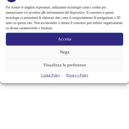
CHE HA STREGATO LA CASA
Per fornire le migliori esperienze, utilizziamo tecnologie come i cookie per
BIANCA ARRIVA AL MAGNOLIA
memorizzare e/o accedere alle informazioni del dispositivo. Il consenso a queste
tecnologie ci permetterà di elaborare dati come il comportamento di navigazione o ID
unici su questo sito. Non acconsentire o ritirare il consenso può influire negativamente
Valerie June, la cantautrice che ha stregato la Casa Bianca, sarà in Italia
su alcune caratteristiche e funzioni.
per un’unica data estiva domenica 23 luglio 2017 al Circolo Magnolia
di Segrate (MI). Nel suo cuore, Valerie June è prima di tutto una
Accetta
cantautrice in grado di sfumare i confini tra generi ed ere diverse. Il
risultato è un mix eclettico di folk, soul, country, R&B...
Nega
Alessandra Chiaradia
Visualizza le preferenze
Cookie Policy
Privacy e Policy