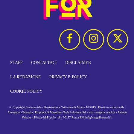
STAFF
CONTATTACI
DISCLAIMER
LA REDAZIONE
PRIVACY E POLICY
COOKIE POLICY
© Copyright FortementeIn - Registrazione Tribunale di Monza 10/2019 | Direttore responsabile:
Alessandra Chiaradia | Proprietà di Magellano Tech Solutions Srl - www.magellanotech.it - Palazzo
Valadier - Piazza del Popolo, 18 - 00187 Roma RM info@magellanotech.it