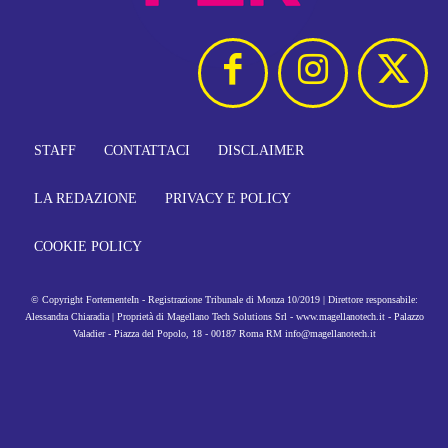
STAFF
CONTATTACI
DISCLAIMER
LA REDAZIONE
PRIVACY E POLICY
COOKIE POLICY
© Copyright FortementeIn - Registrazione Tribunale di Monza 10/2019 | Direttore responsabile:
Alessandra Chiaradia | Proprietà di Magellano Tech Solutions Srl - www.magellanotech.it - Palazzo
Valadier - Piazza del Popolo, 18 - 00187 Roma RM info@magellanotech.it