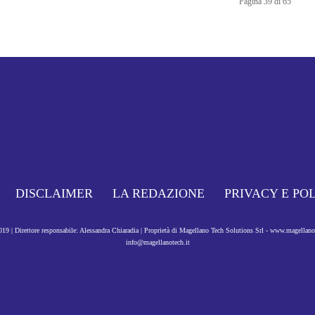
Pagina 39 di 65
DISCLAIMER
LA REDAZIONE
PRIVACY E PO
9 | Direttore responsabile: Alessandra Chiaradia | Proprietà di Magellano Tech Solutions Srl - www.magellan
info@magellanotech.it