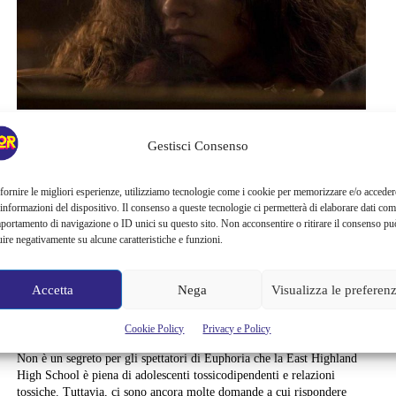
Serie TV
Gestisci Consenso
EUPHORIA 2, COSA
fornire le migliori esperienze, utilizziamo tecnologie come i cookie per memorizzare e/o acceder
SUCCEDERÀ NEL
 informazioni del dispositivo. Il consenso a queste tecnologie ci permetterà di elaborare dati com
portamento di navigazione o ID unici su questo sito. Non acconsentire o ritirare il consenso pu
FINALE DI STAGIONE?
uire negativamente su alcune caratteristiche e funzioni.
LE TEORIE FOLLI DEI
Accetta
Nega
Visualizza le preferen
FAN
Cookie Policy
Privacy e Policy
Non è un segreto per gli spettatori di Euphoria che la East Highland
High School è piena di adolescenti tossicodipendenti e relazioni
tossiche. Tuttavia, ci sono ancora molte domande a cui rispondere