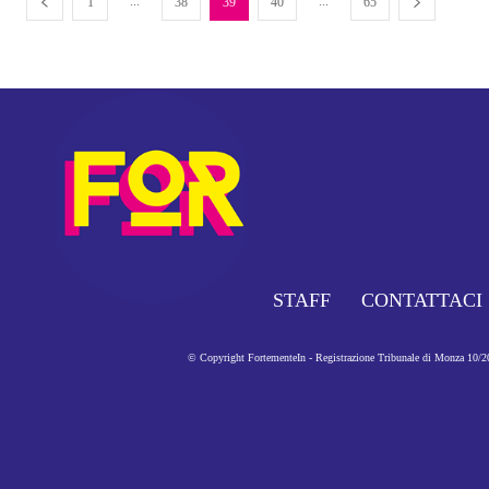
...
...
1
38
39
40
65
STAFF
CONTATTACI
© Copyright FortementeIn - Registrazione Tribunale di Monza 10/201