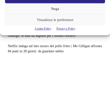
scenario: una nuova sfida senza via di fuga
Nega
Sony ferma i film sui personaggi di Spider-Man, nessun nuovo
Visualizza le preferenze
progetto è in sviluppo: cosa resta dell’esperimento
Cookie Policy
Privacy e Policy
Netflix saluta 16 titoli ad agosto 2026 | 3 serie e 13 film lasciano il
catalogo: le date da segnare per l’ultimo rewatch
Netflix indaga sul lato oscuro del pollo fritto | Mo Gilligan affronta
84 pasti in 28 giorni: da guardare subito