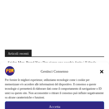
Articoli recenti
Spider-Man: Brand New Day riapre una vecchia ferita | Il finale
alimenta una nuova teoria: il dettaglio che coinvolge i due più amati
Gestisci Consenso
Barbie 2 rischia di saltare | Warner Bros. ha pochi mesi per trovare un
Per fornire le migliori esperienze, utilizziamo tecnologie come i cookie per
accordo: il dubbio che divide Hollywood
memorizzare e/o accedere alle informazioni del dispositivo. Il consenso a queste
tecnologie ci permetterà di elaborare dati come il comportamento di navigazione o ID
unici su questo sito. Non acconsentire o ritirare il consenso può influire negativamente
La bocca del diavolo arriva su Prime Video, squali e claustrofobia nel
su alcune caratteristiche e funzioni.
nuovo survival horror: una vacanza diventa una trappola
Accetta
La paura dell’altezza torna al cinema | Il sequel di Fall cambia