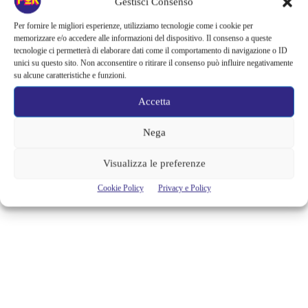
Gestisci Consenso
TORNANO IN ANTARTIDE DOPO 40
Per fornire le migliori esperienze, utilizziamo tecnologie come i cookie per
ANNI ED È ECCEZIONALE
memorizzare e/o accedere alle informazioni del dispositivo. Il consenso a queste
tecnologie ci permetterà di elaborare dati come il comportamento di navigazione o ID
Dopo 60 anni di caccia alle balene finalmente i ricercatori hanno potuto
unici su questo sito. Non acconsentire o ritirare il consenso può influire negativamente
osservare 55 balenottere azzurre nelle acque della Georgia del Sud, è la
su alcune caratteristiche e funzioni.
prima volta dagli anni ’80 che si registra un numero così elevato, dopo
che la irresponsabile caccia ne aveva quasi segnato l’estinzione. Questi
Accetta
giganti del mare, tra i più grandi mai comparsi sul pianeta, popolavano
le...
Nega
Alessandra Chiaradia
Visualizza le preferenze
Cookie Policy
Privacy e Policy