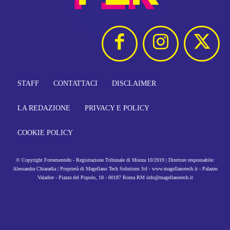
STAFF
CONTATTACI
DISCLAIMER
LA REDAZIONE
PRIVACY E POLICY
COOKIE POLICY
© Copyright FortementeIn - Registrazione Tribunale di Monza 10/2019 | Direttore responsabile:
Alessandra Chiaradia | Proprietà di Magellano Tech Solutions Srl - www.magellanotech.it - Palazzo
Valadier - Piazza del Popolo, 18 - 00187 Roma RM info@magellanotech.it