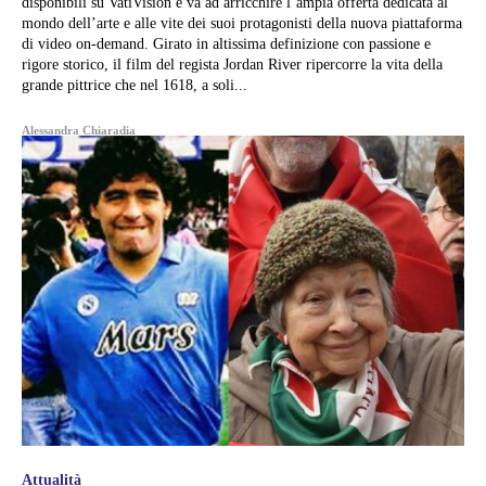
disponibili su VatiVision e va ad arricchire l’ampia offerta dedicata al
mondo dell’arte e alle vite dei suoi protagonisti della nuova piattaforma
di video on-demand. Girato in altissima definizione con passione e
rigore storico, il film del regista Jordan River ripercorre la vita della
grande pittrice che nel 1618, a soli...
Alessandra Chiaradia
Attualità