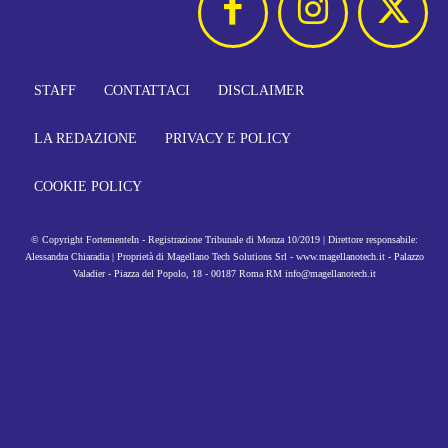
STAFF
CONTATTACI
DISCLAIMER
LA REDAZIONE
PRIVACY E POLICY
COOKIE POLICY
© Copyright FortementeIn - Registrazione Tribunale di Monza 10/2019 | Direttore responsabile:
Alessandra Chiaradia | Proprietà di Magellano Tech Solutions Srl - www.magellanotech.it - Palazzo
Valadier - Piazza del Popolo, 18 - 00187 Roma RM info@magellanotech.it