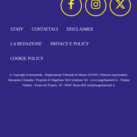
STAFF
CONTATTACI
DISCLAIMER
LA REDAZIONE
PRIVACY E POLICY
COOKIE POLICY
© Copyright FortementeIn - Registrazione Tribunale di Monza 10/2019 | Direttore responsabile:
Alessandra Chiaradia | Proprietà di Magellano Tech Solutions Srl - www.magellanotech.it - Palazzo
Valadier - Piazza del Popolo, 18 - 00187 Roma RM info@magellanotech.it