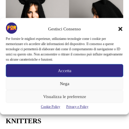
Gestisci Consenso
Per fornire le migliori esperienze, utilizziamo tecnologie come i cookie per
memorizzare e/o accedere alle informazioni del dispositivo. Il consenso a queste
tecnologie ci permetterà di elaborare dati come il comportamento di navigazione o ID
unici su questo sito. Non acconsentire o ritirare il consenso può influire negativamente
su alcune caratteristiche e funzioni.
Accetta
News
Nega
REALIZZA UNA MANTELLINA CON
Visualizza le preferenze
LE ORECCHIE DA GATTO PER
Cookie Policy
Privacy e Policy
HALLOWEEN GRAZIE A WE ARE
KNITTERS