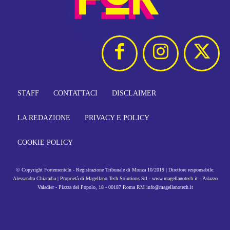
STAFF
CONTATTACI
DISCLAIMER
LA REDAZIONE
PRIVACY E POLICY
COOKIE POLICY
© Copyright FortementeIn - Registrazione Tribunale di Monza 10/2019 | Direttore responsabile:
Alessandra Chiaradia | Proprietà di Magellano Tech Solutions Srl - www.magellanotech.it - Palazzo
Valadier - Piazza del Popolo, 18 - 00187 Roma RM info@magellanotech.it