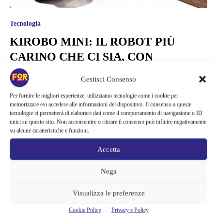
Tecnologia
KIROBO MINI: IL ROBOT PIÙ
CARINO CHE CI SIA, CON
EMOZIONI E PERSONALITÀ
Gestisci Consenso
Si dice che prima di poterti occupare di un essere vivente ci sono alcuni
Per fornire le migliori esperienze, utilizziamo tecnologie come i cookie per
step che devi superare: prima di tutto comprarti una pianta, se riesci a
memorizzare e/o accedere alle informazioni del dispositivo. Il consenso a queste
farla vivere allora puoi passare a un animale, se sei in grado di
tecnologie ci permetterà di elaborare dati come il comportamento di navigazione o ID
occuparti di lui allora sei pronto per prenderti cura di un essere umano.
unici su questo sito. Non acconsentire o ritirare il consenso può influire negativamente
Da oggi però, tra l’animale e...
su alcune caratteristiche e funzioni.
Alessandra Chiaradia
Accetta
Nega
Visualizza le preferenze
Cookie Policy
Privacy e Policy