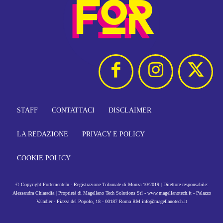
STAFF
CONTATTACI
DISCLAIMER
LA REDAZIONE
PRIVACY E POLICY
COOKIE POLICY
© Copyright FortementeIn - Registrazione Tribunale di Monza 10/2019 | Direttore responsabile:
Alessandra Chiaradia | Proprietà di Magellano Tech Solutions Srl - www.magellanotech.it - Palazzo
Valadier - Piazza del Popolo, 18 - 00187 Roma RM info@magellanotech.it