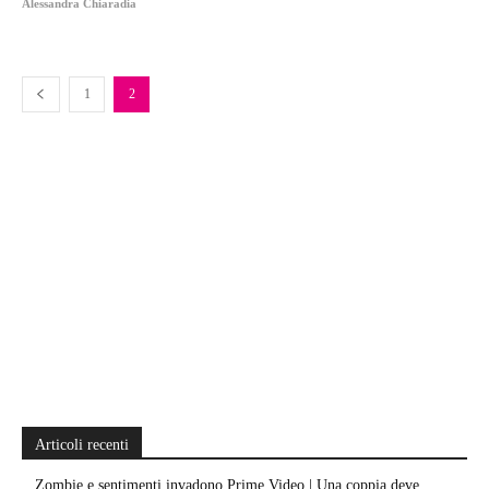
Alessandra Chiaradia
1
2
Articoli recenti
Zombie e sentimenti invadono Prime Video | Una coppia deve