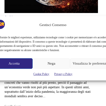
Ambiente
Gestisci Consenso
GREEN ECONOMY:
STIAMO ANDANDO
fornire le migliori esperienze, utilizziamo tecnologie come i cookie per memorizzare e/o acceder
 informazioni del dispositivo. Il consenso a queste tecnologie ci permetterà di elaborare dati com
portamento di navigazione o ID unici su questo sito. Non acconsentire o ritirare il consenso pu
NELLA DIREZIONE
uire negativamente su alcune caratteristiche e funzioni.
GIUSTA?
Accetta
Nega
Visualizza le preferen
Green Economy: stiamo andando nella direzione giusta? Ormai lo
sappiamo tutti quanti: il cambiamento climatico e l’inquinamento
Cookie Policy
Privacy e Policy
ambientale sono reali, influenzano le nostre vite e sono problemi
concreti che vanno risolti al più presto, perciò il passaggio ad
un’economia verde non può più aspettare. In questi ultimi anni,
soprattutto dall’inizio della pandemia, la maggioranza degli stati
mondiali sembra aver deciso...
Camilla Conti