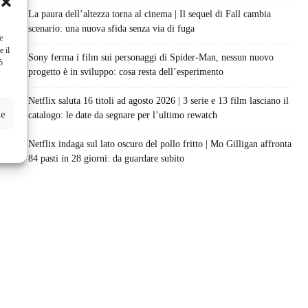
La paura dell’altezza torna al cinema | Il sequel di Fall cambia
scenario: una nuova sfida senza via di fuga
e
e il
Sony ferma i film sui personaggi di Spider-Man, nessun nuovo
ò
progetto è in sviluppo: cosa resta dell’esperimento
Netflix saluta 16 titoli ad agosto 2026 | 3 serie e 13 film lasciano il
ze
catalogo: le date da segnare per l’ultimo rewatch
Netflix indaga sul lato oscuro del pollo fritto | Mo Gilligan affronta
84 pasti in 28 giorni: da guardare subito