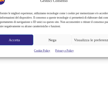
Gestisci Consenso
A partire dallo spunto del Decamerone di Giovanni Boccaccio, che
narra di un gruppo di giovani che nel 1348 per dieci giorni si
trattengono fuori da Firenze per sfuggire alla peste nera e a turno si
fornire le migliori esperienze, utilizziamo tecnologie come i cookie per memorizzare e/o acceder
raccontano delle novelle per trascorrere il tempo, Triennale ha
 informazioni del dispositivo. Il consenso a queste tecnologie ci permetterà di elaborare dati com
invitato artisti, designer, architetti, intellettuali, musicisti, cantanti,
portamento di navigazione o ID unici su questo sito. Non acconsentire o ritirare il consenso pu
scrittori, registi, giornalisti ad “abitare” gli spazi...
uire negativamente su alcune caratteristiche e funzioni.
Cristina Canci
Accetta
Nega
Visualizza le preferen
Cookie Policy
Privacy e Policy