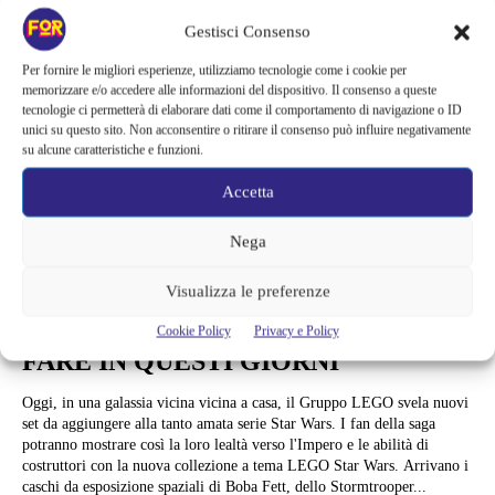
Gestisci Consenso
Per fornire le migliori esperienze, utilizziamo tecnologie come i cookie per
memorizzare e/o accedere alle informazioni del dispositivo. Il consenso a queste
tecnologie ci permetterà di elaborare dati come il comportamento di navigazione o ID
unici su questo sito. Non acconsentire o ritirare il consenso può influire negativamente
su alcune caratteristiche e funzioni.
Accetta
Nega
Shopping
USCITI I NUOVI LEGO STAR WARS
Visualizza le preferenze
E NELL’ATTESA TANTI LEGO DA
Cookie Policy
Privacy e Policy
FARE IN QUESTI GIORNI
Oggi, in una galassia vicina vicina a casa, il Gruppo LEGO svela nuovi
set da aggiungere alla tanto amata serie Star Wars. I fan della saga
potranno mostrare così la loro lealtà verso l'Impero e le abilità di
costruttori con la nuova collezione a tema LEGO Star Wars. Arrivano i
caschi da esposizione spaziali di Boba Fett, dello Stormtrooper...